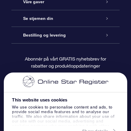
Kundeservice
Våre gaver
Kontakt oss
Online Stjernegave
Se stjernen din
Bloggen
OSR Gavepakke
Star Register
Bestilling og levering
Ofte stilte spørsmål
Super Star Gift
OSR Star Finder App
Kundeinnlogging
Abonnér på vårt GRATIS nyhetsbrev for
rabatter og produktoppdateringer
Anmeldelser
OSR-gavekortet
Pesontilpasset stjerneside
Betalingsinformasjon
Bedriftsgaver
One Million Stars
Fraktinformasjon
This website uses cookies
OSR Starsaver
Returpolicy
We use cookies to personalise content and ads, to
provide social media features and to analyse our
traffic. We also share information about your use of
Fly me to the Stars VR-app
Stjernebildene
our site with our social media, advertising and
analytics partners who may combine it with other
information that you’ve provided to them or that