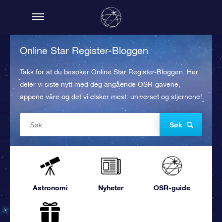
Online Star Register-Bloggen
Takk for at du besøker Online Star Register-Bloggen. Her
deler vi siste nytt med deg angående OSR-gavene,
appene våre og det vi elsker mest: universet og stjernene!
Søk
Astronomi
Nyheter
OSR-guide