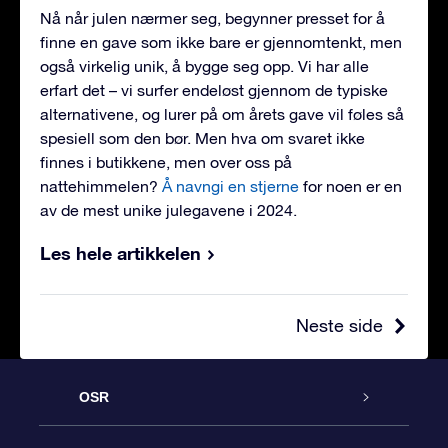
Nå når julen nærmer seg, begynner presset for å
finne en gave som ikke bare er gjennomtenkt, men
også virkelig unik, å bygge seg opp. Vi har alle
erfart det – vi surfer endeløst gjennom de typiske
alternativene, og lurer på om årets gave vil føles så
spesiell som den bør. Men hva om svaret ikke
finnes i butikkene, men over oss på
nattehimmelen?
Å navngi en stjerne
for noen er en
av de mest unike julegavene i 2024.
Les hele artikkelen
Neste side
OSR