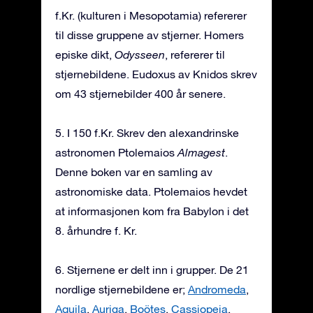
f.Kr. (kulturen i Mesopotamia) refererer
til disse gruppene av stjerner. Homers
episke dikt,
Odysseen
, refererer til
stjernebildene. Eudoxus av Knidos skrev
om 43 stjernebilder 400 år senere.
5. I 150 f.Kr. Skrev den alexandrinske
astronomen Ptolemaios
Almagest
.
Denne boken var en samling av
astronomiske data. Ptolemaios hevdet
at informasjonen kom fra Babylon i det
8. århundre f. Kr.
6. Stjernene er delt inn i grupper. De 21
nordlige stjernebildene er;
Andromeda
,
Aquila
,
Auriga
,
Boötes
,
Cassiopeia
,