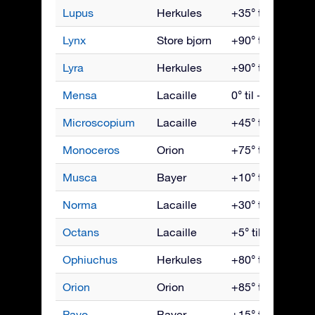
Lupus
Herkules
+35° til -90°
Lynx
Store bjørn
+90° til -35°
Lyra
Herkules
+90° til -40°
Mensa
Lacaille
0° til -90°
Microscopium
Lacaille
+45° til -90°
Monoceros
Orion
+75° til -85°
Musca
Bayer
+10° til -90°
Norma
Lacaille
+30° til -90°
Octans
Lacaille
+5° til -90°
Ophiuchus
Herkules
+80° til -80°
Orion
Orion
+85° til -75°
Pavo
Bayer
+15° til -90°