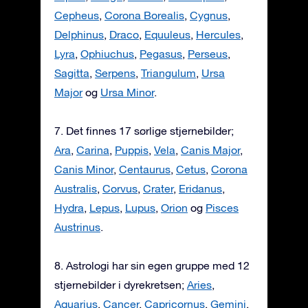
Cepheus
,
Corona Borealis
,
Cygnus
,
Delphinus
,
Draco
,
Equuleus
,
Hercules
,
Lyra
,
Ophiuchus
,
Pegasus
,
Perseus
,
Sagitta
,
Serpens
,
Triangulum
,
Ursa
Major
og
Ursa Minor
.
7. Det finnes 17 sørlige stjernebilder;
Ara
,
Carina
,
Puppis
,
Vela
,
Canis Major
,
Canis Minor
,
Centaurus
,
Cetus
,
Corona
Australis
,
Corvus
,
Crater
,
Eridanus
,
Hydra
,
Lepus
,
Lupus
,
Orion
og
Pisces
Austrinus
.
8. Astrologi har sin egen gruppe med 12
stjernebilder i dyrekretsen;
Aries
,
Aquarius
,
Cancer
,
Capricornus
,
Gemini
,