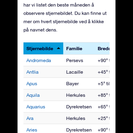
har vi listet den beste måneden å
observere stjernebildet. Du kan finne ut
mer om hvert stjernebilde ved å klikke
på navnet dens.
Stjernebilde
Familie
Breddegrader
Andromeda
Persevs
+90° til -40°
Antlia
Lacaille
+45° til -90°
Apus
Bayer
+5° til -90°
Aquila
Herkules
+85° til -75°
Aquarius
Dyrekretsen
+65° til -90°
Ara
Herkules
+25° til -90°
Aries
Dyrekretsen
+90° til -60°