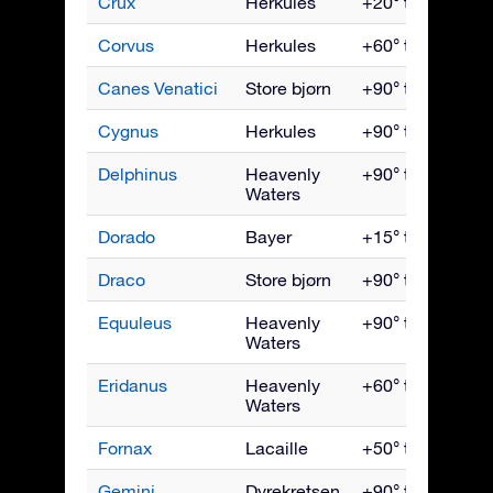
Crux
Herkules
+20° til -90°
Corvus
Herkules
+60° til -90°
Canes Venatici
Store bjørn
+90° til -40°
Cygnus
Herkules
+90° til -40°
Delphinus
Heavenly
+90° til -70°
Waters
Dorado
Bayer
+15° til -90°
Draco
Store bjørn
+90° til -15°
Equuleus
Heavenly
+90° til -70°
Waters
Eridanus
Heavenly
+60° til -90°
Waters
Fornax
Lacaille
+50° til -90°
Gemini
Dyrekretsen
+90° til -60°