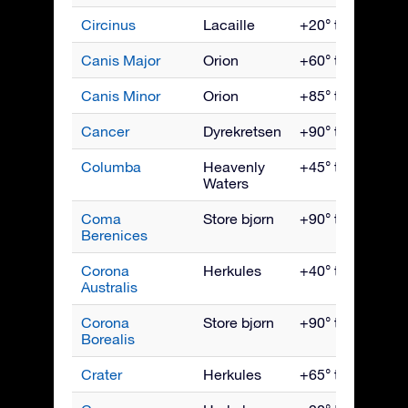
Circinus
Lacaille
+20° til -90°
Canis Major
Orion
+60° til -90°
Canis Minor
Orion
+85° til -75°
Cancer
Dyrekretsen
+90° til -60°
Columba
Heavenly
+45° til -90°
Waters
Coma
Store bjørn
+90° til -60°
Berenices
Corona
Herkules
+40° til -90°
Australis
Corona
Store bjørn
+90° til -50°
Borealis
Crater
Herkules
+65° til -90°