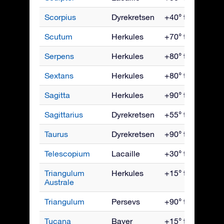
Scorpius
Dyrekretsen
+40° til -90°
Scutum
Herkules
+70° til -90°
Serpens
Herkules
+80° til -80°
Sextans
Herkules
+80° til -80°
Sagitta
Herkules
+90° til -70°
Sagittarius
Dyrekretsen
+55° til -90°
Taurus
Dyrekretsen
+90° til -65°
Telescopium
Lacaille
+30° til -90°
Triangulum
Herkules
+15° til -90°
Australe
Triangulum
Persevs
+90° til -50°
Tucana
Bayer
+15° til -90°