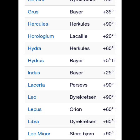
Grus
Bayer
+35° til -90°
Hercules
Herkules
+90° til -50°
Horologium
Lacaille
+20° til -90°
Hydra
Herkules
+60° til -90°
Hydrus
Bayer
+5° til -90°
Indus
Bayer
+25° til -90°
Lacerta
Persevs
+90° til -35°
Leo
Dyrekretsen
+90° til -65°
Lepus
Orion
+60° til -90°
Libra
Dyrekretsen
+65° til -90°
Leo Minor
Store bjørn
+90° til -45°