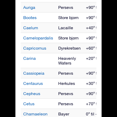
Auriga
Persevs
+90° til -40°
Bootes
Store bjørn
+90° til -50°
Caelum
Lacaille
+40° til -90°
Camelopardalis
Store bjørn
+90° til -10°
Capricornus
Dyrekretsen
+60° til -90°
Carina
Heavenly
+20° til -90°
Waters
Cassiopeia
Persevs
+90° til -20°
Centaurus
Herkules
+30° til -90°
Cepheus
Persevs
+90° til -10°
Cetus
Persevs
+70° til -90°
Chamaeleon
Bayer
0° til -90°