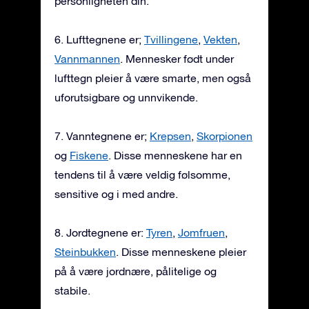
personligheten din.
6. Lufttegnene er;
Tvillingene
,
Vekten
,
Vannmannen
. Mennesker født under
lufttegn pleier å være smarte, men også
uforutsigbare og unnvikende.
7. Vanntegnene er;
Krepsen
,
Skorpionen
og
Fiskene
. Disse menneskene har en
tendens til å være veldig følsomme,
sensitive og i med andre.
8. Jordtegnene er:
Tyren
,
Jomfruen
,
Steinbukken
. Disse menneskene pleier
på å være jordnære, pålitelige og
stabile.