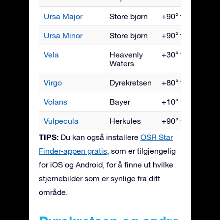
Ursa Major
Store bjørn
+90° til -30°
Ursa Minor
Store bjørn
+90° til -10°
Vela
Heavenly
+30° til -90°
Waters
Virgo
Dyrekretsen
+80° til -80°
Volans
Bayer
+10° til -90°
Vulpecula
Herkules
+90° til -55°
TIPS:
Du kan også installere
OSR Star
Finder-appen gratis
, som er tilgjengelig
for iOS og Android, for å finne ut hvilke
stjernebilder som er synlige fra ditt
område.