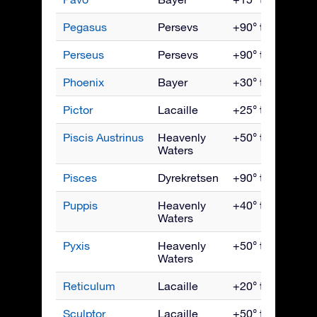
Pegasus
Persevs
+90° til -60°
Perseus
Persevs
+90° til -35°
Phoenix
Bayer
+30° til -90°
Pictor
Lacaille
+25° til -90°
Piscis Austrinus
Heavenly
+50° til -90°
Waters
Pisces
Dyrekretsen
+90° til -65°
Puppis
Heavenly
+40° til -90°
Waters
Pyxis
Heavenly
+50° til -90°
Waters
Reticulum
Lacaille
+20° til -90°
Sculptor
Lacaille
+50° til -90°