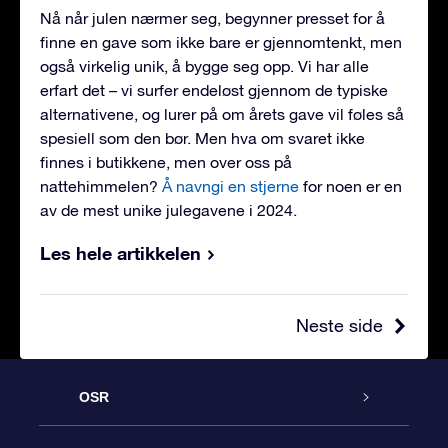
Nå når julen nærmer seg, begynner presset for å
finne en gave som ikke bare er gjennomtenkt, men
også virkelig unik, å bygge seg opp. Vi har alle
erfart det – vi surfer endeløst gjennom de typiske
alternativene, og lurer på om årets gave vil føles så
spesiell som den bør. Men hva om svaret ikke
finnes i butikkene, men over oss på
nattehimmelen?
Å navngi en stjerne
for noen er en
av de mest unike julegavene i 2024.
Les hele artikkelen
Neste side
OSR