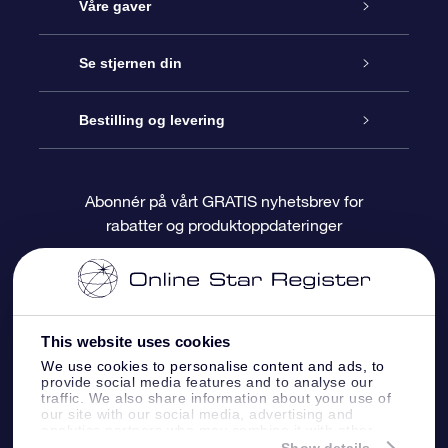
Kundeservice
Våre gaver
Kontakt oss
Online Stjernegave
Se stjernen din
Bloggen
OSR Gavepakke
Star Register
Bestilling og levering
Ofte stilte spørsmål
Super Star Gift
OSR Star Finder App
Kundeinnlogging
Abonnér på vårt GRATIS nyhetsbrev for
rabatter og produktoppdateringer
Anmeldelser
OSR-gavekortet
Pesontilpasset stjerneside
Betalingsinformasjon
Bedriftsgaver
One Million Stars
Fraktinformasjon
This website uses cookies
OSR Starsaver
Returpolicy
We use cookies to personalise content and ads, to
provide social media features and to analyse our
traffic. We also share information about your use of
Fly me to the Stars VR-app
Stjernebildene
our site with our social media, advertising and
analytics partners who may combine it with other
information that you’ve provided to them or that