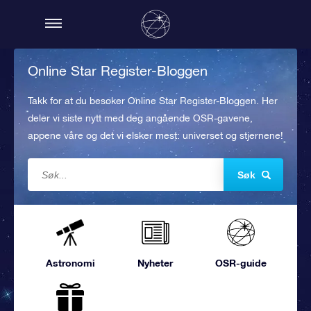
Online Star Register-Bloggen
Takk for at du besøker Online Star Register-Bloggen. Her
deler vi siste nytt med deg angående OSR-gavene,
appene våre og det vi elsker mest: universet og stjernene!
Søk
Astronomi
Nyheter
OSR-guide