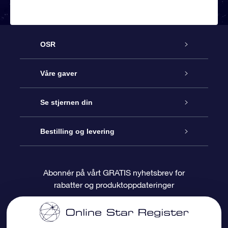
OSR
Kundeservice
Våre gaver
Kontakt oss
Online Stjernegave
Se stjernen din
Bloggen
OSR Gavepakke
Star Register
Bestilling og levering
Ofte stilte spørsmål
Super Star Gift
OSR Star Finder App
Kundeinnlogging
Abonnér på vårt GRATIS nyhetsbrev for
rabatter og produktoppdateringer
Anmeldelser
OSR-gavekortet
Pesontilpasset stjerneside
Betalingsinformasjon
Bedriftsgaver
One Million Stars
Fraktinformasjon