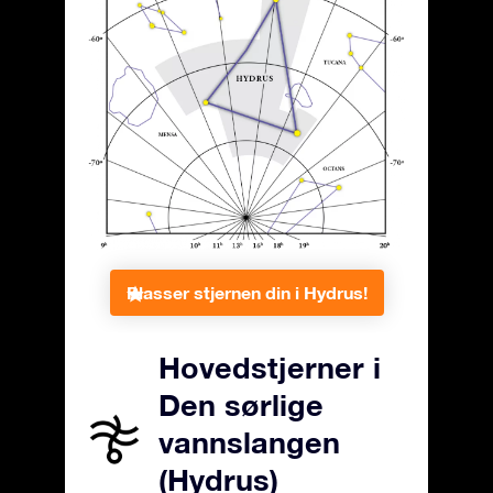
Plasser stjernen din i Hydrus!
Hovedstjerner i
Den sørlige
vannslangen
(Hydrus)