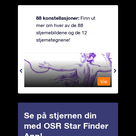
88 konstellasjoner:
Finn ut
mer om hver av de 88
stjernebildene og de 12
stjernetegnene!
Andromeda - Den lenkede jomfrua
Antli
Vis
Vis
Se på stjernen din
med OSR Star Finder