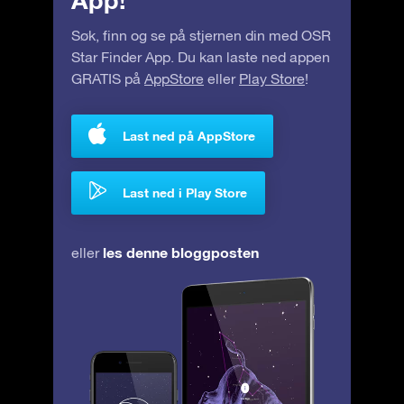
App!
Søk, finn og se på stjernen din med OSR
Star Finder App. Du kan laste ned appen
GRATIS på
AppStore
eller
Play Store
!
Last ned på AppStore
Last ned i Play Store
les denne bloggposten
eller