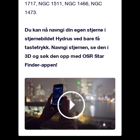
1717, NGC 1511, NGC 1466, NGC
1473.
Du kan nå navngi din egen stjerne i
stjernebildet Hydrus ved bare få
tastetrykk. Navngi stjernen, se den i
3D og søk den opp med OSR Star
Finder-appen!