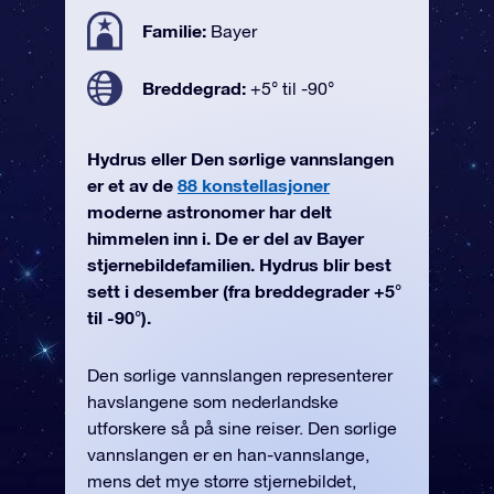
Familie:
Bayer
Breddegrad:
+5° til -90°
Hydrus eller Den sørlige vannslangen
er et av de
88 konstellasjoner
moderne astronomer har delt
himmelen inn i. De er del av Bayer
stjernebildefamilien. Hydrus blir best
sett i desember (fra breddegrader +5°
til -90°).
Den sørlige vannslangen representerer
havslangene som nederlandske
utforskere så på sine reiser. Den sørlige
vannslangen er en han-vannslange,
mens det mye større stjernebildet,