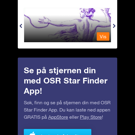
Andromeda - Den lenkede jomfrua
Antli
Vis
Vis
Se på stjernen din
med OSR Star Finder
App!
Søk, finn og se på stjernen din med OSR
Star Finder App. Du kan laste ned appen
GRATIS på
AppStore
eller
Play Store
!