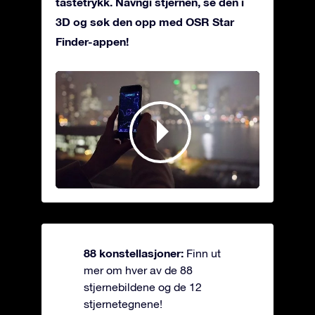
tastetrykk. Navngi stjernen, se den i
3D og søk den opp med OSR Star
Finder-appen!
88 konstellasjoner:
Finn ut
mer om hver av de 88
stjernebildene og de 12
stjernetegnene!