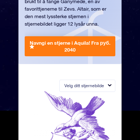
brukt til å fange Ganymede, en av
favorittjenerne til Zevs. Altair, som er
den mest lyssterke stjernen i
stjernebildet ligger 12 lysår unna.
Navngi en stjerne i Aquila!
Fra руб.
2040
Velg ditt stjernebilde