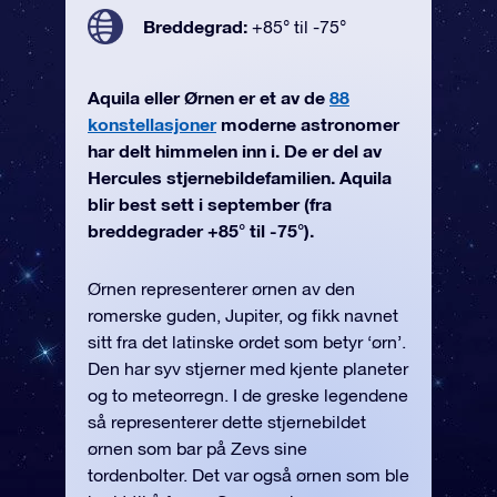
Breddegrad:
+85° til -75°
Aquila eller Ørnen er et av de
88
konstellasjoner
moderne astronomer
har delt himmelen inn i. De er del av
Hercules stjernebildefamilien. Aquila
blir best sett i september (fra
breddegrader +85° til -75°).
Ørnen representerer ørnen av den
romerske guden, Jupiter, og fikk navnet
sitt fra det latinske ordet som betyr ‘ørn’.
Den har syv stjerner med kjente planeter
og to meteorregn. I de greske legendene
så representerer dette stjernebildet
ørnen som bar på Zevs sine
tordenbolter. Det var også ørnen som ble