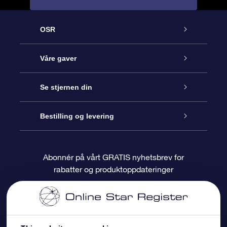
OSR
Kundeservice
Våre gaver
Kontakt oss
Online Stjernegave
Se stjernen din
Bloggen
OSR Gavepakke
Star Register
Bestilling og levering
Ofte stilte spørsmål
Super Star Gift
OSR Star Finder App
Kundeinnlogging
Abonnér på vårt GRATIS nyhetsbrev for
rabatter og produktoppdateringer
Anmeldelser
OSR-gavekortet
Pesontilpasset stjerneside
Betalingsinformasjon
Bedriftsgaver
One Million Stars
Fraktinformasjon