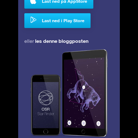
Last ned på AppStore
Last ned i Play Store
les denne bloggposten
eller