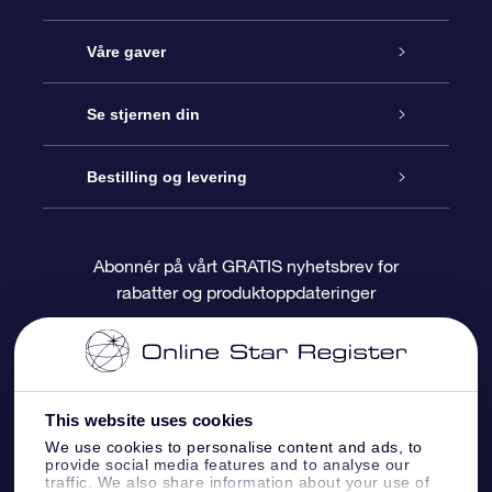
Kundeservice
Våre gaver
Kontakt oss
Online Stjernegave
Se stjernen din
Bloggen
OSR Gavepakke
Star Register
Bestilling og levering
Ofte stilte spørsmål
Super Star Gift
OSR Star Finder App
Kundeinnlogging
Abonnér på vårt GRATIS nyhetsbrev for
rabatter og produktoppdateringer
Anmeldelser
OSR-gavekortet
Pesontilpasset stjerneside
Betalingsinformasjon
Bedriftsgaver
One Million Stars
Fraktinformasjon
This website uses cookies
OSR Starsaver
Returpolicy
We use cookies to personalise content and ads, to
provide social media features and to analyse our
traffic. We also share information about your use of
Fly me to the Stars VR-app
Stjernebildene