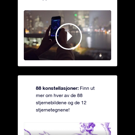
88 konstellasjoner:
Finn ut
mer om hver av de 88
stjernebildene og de 12
stjernetegnene!
Andromeda - Den lenkede jomfrua
Antli