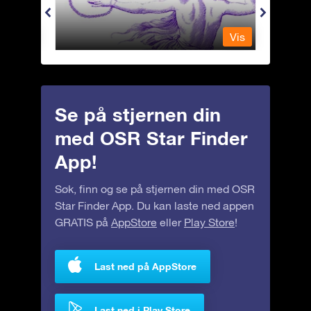
Vis
Vis
Se på stjernen din
med OSR Star Finder
App!
Søk, finn og se på stjernen din med OSR
Star Finder App. Du kan laste ned appen
GRATIS på
AppStore
eller
Play Store
!
Last ned på AppStore
Last ned i Play Store