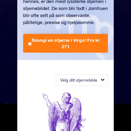
hennes, er den mest lyssterke stjernen i
stjernebildet. De som blir født i Jomfruen
blir ofte sett på som observante,
pålitelige, presise og hjelpsomme.
Navngi en stjerne i Virgo!
Fra kr
271
Velg ditt stjernebilde