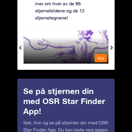
mer om hver av de 88
stjernebildene og de 12
stjernetegnene!
Andromeda - Den lenkede jomfrua
Antli
Vis
Vis
Se på stjernen din
med OSR Star Finder
App!
Søk, finn og se på stjernen din med OSR
Star Finder App. Du kan laste ned appen