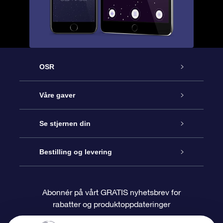
OSR
Kundeservice
Våre gaver
Kontakt oss
Online Stjernegave
Se stjernen din
Bloggen
OSR Gavepakke
Star Register
Bestilling og levering
Ofte stilte spørsmål
Super Star Gift
OSR Star Finder App
Kundeinnlogging
Abonnér på vårt GRATIS nyhetsbrev for
rabatter og produktoppdateringer
Anmeldelser
OSR-gavekortet
Pesontilpasset stjerneside
Betalingsinformasjon