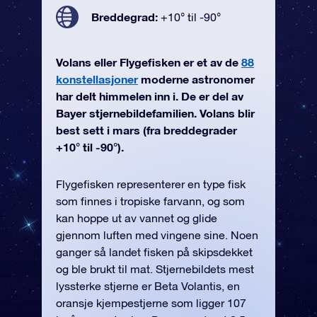
Breddegrad:
+10° til -90°
Volans eller Flygefisken er et av de
88
konstellasjoner
moderne astronomer
har delt himmelen inn i. De er del av
Bayer stjernebildefamilien. Volans blir
best sett i mars (fra breddegrader
+10° til -90°).
Flygefisken representerer en type fisk
som finnes i tropiske farvann, og som
kan hoppe ut av vannet og glide
gjennom luften med vingene sine. Noen
ganger så landet fisken på skipsdekket
og ble brukt til mat. Stjernebildets mest
lyssterke stjerne er Beta Volantis, en
oransje kjempestjerne som ligger 107