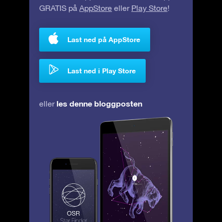
GRATIS på
AppStore
eller
Play Store
!
Last ned på AppStore
Last ned i Play Store
les denne bloggposten
eller