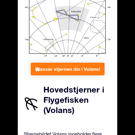
Plasser stjernen din i Volans!
Hovedstjerner i
Flygefisken
(Volans)
Stjernebildet Volans inneholder flere