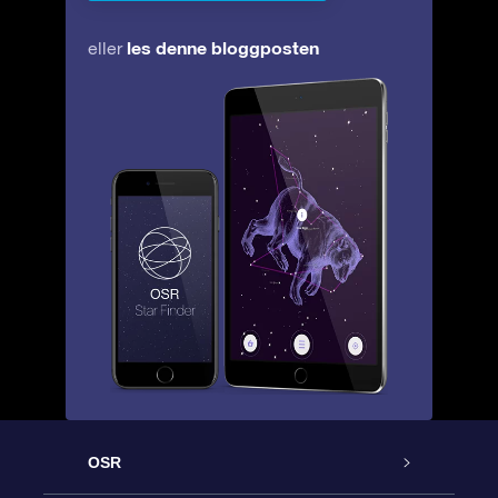
les denne bloggposten
eller
OSR