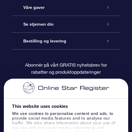
Kundeservice
Våre gaver
Kontakt oss
Online Stjernegave
Se stjernen din
Bloggen
OSR Gavepakke
Star Register
Bestilling og levering
Ofte stilte spørsmål
Super Star Gift
OSR Star Finder App
Kundeinnlogging
Abonnér på vårt GRATIS nyhetsbrev for
rabatter og produktoppdateringer
Anmeldelser
OSR-gavekortet
Pesontilpasset stjerneside
Betalingsinformasjon
Bedriftsgaver
One Million Stars
Fraktinformasjon
This website uses cookies
OSR Starsaver
Returpolicy
We use cookies to personalise content and ads, to
provide social media features and to analyse our
traffic. We also share information about your use of
Fly me to the Stars VR-app
Stjernebildene
our site with our social media, advertising and