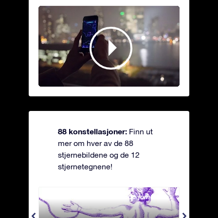
88 konstellasjoner:
Finn ut
mer om hver av de 88
stjernebildene og de 12
stjernetegnene!
Andromeda - Den lenkede jomfrua
Antli