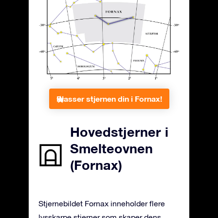
Plasser stjernen din i Fornax!
Hovedstjerner i
Smelteovnen
(Fornax)
Stjernebildet Fornax inneholder flere
lysskarpe stjerner som skaper dens