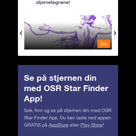
stjernetegnene!
Andromeda - Den lenkede jomfrua
Antli
Vis
Vis
Se på stjernen din
med OSR Star Finder
App!
Søk, finn og se på stjernen din med OSR
Star Finder App. Du kan laste ned appen
GRATIS på
AppStore
eller
Play Store
!