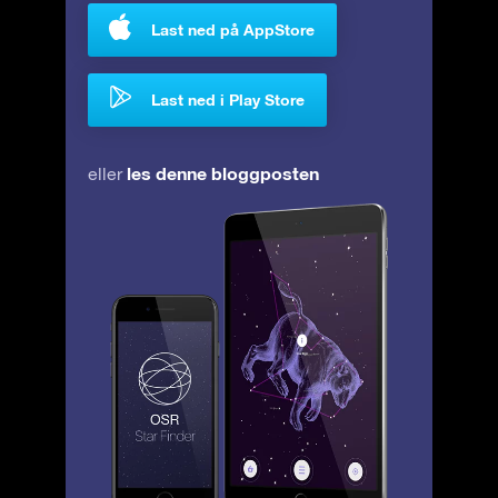
Last ned på AppStore
Last ned i Play Store
les denne bloggposten
eller