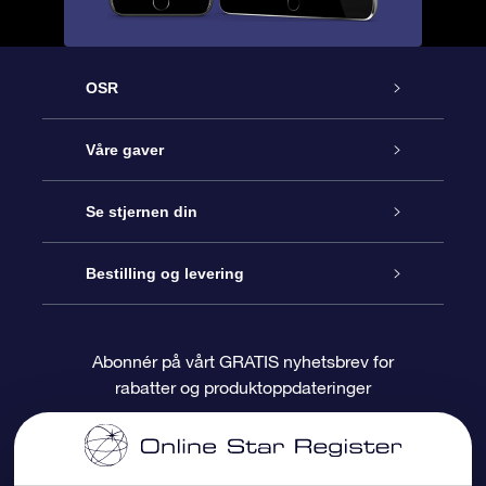
OSR
Kundeservice
Våre gaver
Kontakt oss
Online Stjernegave
Se stjernen din
Bloggen
OSR Gavepakke
Star Register
Bestilling og levering
Ofte stilte spørsmål
Super Star Gift
OSR Star Finder App
Kundeinnlogging
Abonnér på vårt GRATIS nyhetsbrev for
rabatter og produktoppdateringer
Anmeldelser
OSR-gavekortet
Pesontilpasset stjerneside
Betalingsinformasjon
Bedriftsgaver
One Million Stars
Fraktinformasjon