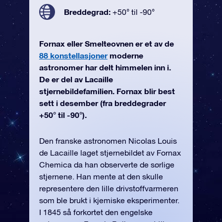
Breddegrad:
+50° til -90°
Fornax eller Smelteovnen er et av de
88 konstellasjoner
moderne
astronomer har delt himmelen inn i.
De er del av Lacaille
stjernebildefamilien. Fornax blir best
sett i desember (fra breddegrader
+50° til -90°).
Den franske astronomen Nicolas Louis
de Lacaille laget stjernebildet av Fornax
Chemica da han observerte de sørlige
stjernene. Han mente at den skulle
representere den lille drivstoffvarmeren
som ble brukt i kjemiske eksperimenter.
I 1845 så forkortet den engelske