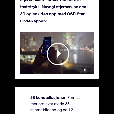
tastetrykk. Navngi stjernen, se den i
3D og søk den opp med OSR Star
Finder-appen!
88 konstellasjoner:
Finn ut
mer om hver av de 88
stjernebildene og de 12