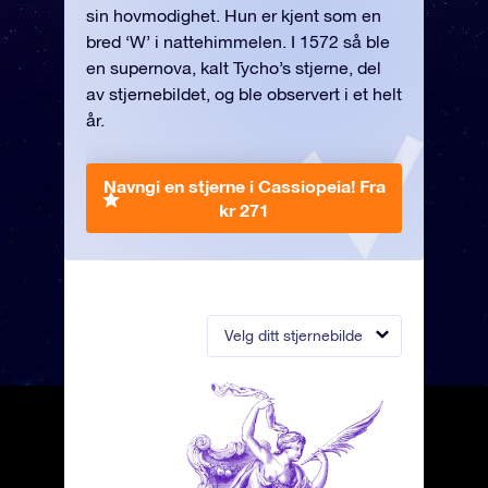
sin hovmodighet. Hun er kjent som en
bred ‘W’ i nattehimmelen. I 1572 så ble
en supernova, kalt Tycho’s stjerne, del
av stjernebildet, og ble observert i et helt
år.
Navngi en stjerne i Cassiopeia!
Fra
kr 271
Velg ditt stjernebilde