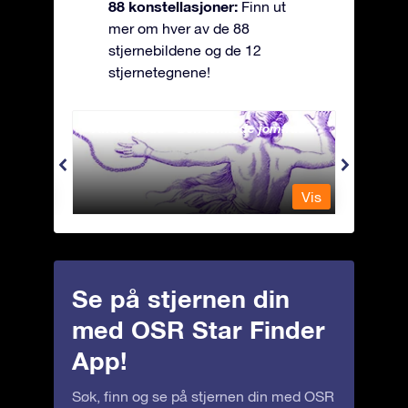
88 konstellasjoner:
Finn ut
mer om hver av de 88
stjernebildene og de 12
stjernetegnene!
Andromeda - Den lenkede jomfrua
Antli
Vis
Vis
Se på stjernen din
med OSR Star Finder
App!
Søk, finn og se på stjernen din med OSR