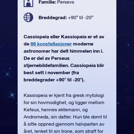
Familie:
Persevs
Breddegrad:
+90° til -20°
Cassiopeia eller Kassiopeia er et av
de
88 konstellasjoner
moderne
astronomer har delt himmelen inn i.
De er del av Perseus
stjernebildefamilien. Cassiopeia blir
best sett i november (fra
breddegrader +90° til -20°).
Kassiopeia er kjent fra gresk mytologi
for sin hovmodighet, og ligger mellom
Kefeus, hennes ektemann, og
Andromeda, sin datter. Hun ble dømt til
å sitte oppned gjennom halvparten av
året, lenket til sin trone, som straff for