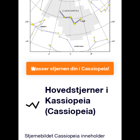
Plasser stjernen din i Cassiopeia!
Hovedstjerner i
Kassiopeia
(Cassiopeia)
Stjernebildet Cassiopeia inneholder