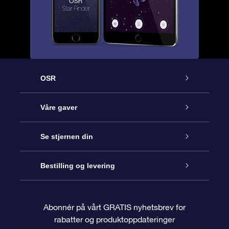
OSR
Kundeservice
Våre gaver
Kontakt oss
Online Stjernegave
Se stjernen din
Bloggen
OSR Gavepakke
Star Register
Bestilling og levering
Ofte stilte spørsmål
Super Star Gift
OSR Star Finder App
Kundeinnlogging
Abonnér på vårt GRATIS nyhetsbrev for
rabatter og produktoppdateringer
Anmeldelser
OSR-gavekortet
Pesontilpasset stjerneside
Betalingsinformasjon