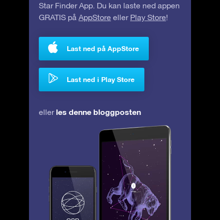
Star Finder App. Du kan laste ned appen
GRATIS på
AppStore
eller
Play Store
!
Last ned på AppStore
Last ned i Play Store
les denne bloggposten
eller