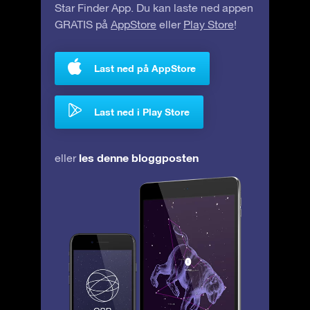
Star Finder App. Du kan laste ned appen
GRATIS på
AppStore
eller
Play Store
!
Last ned på AppStore
Last ned i Play Store
les denne bloggposten
eller