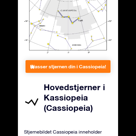
Plasser stjernen din i Cassiopeia!
Hovedstjerner i
Kassiopeia
(Cassiopeia)
Stjernebildet Cassiopeia inneholder