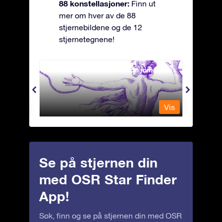
88 konstellasjoner:
Finn ut
mer om hver av de 88
stjernebildene og de 12
stjernetegnene!
Andromeda - Den lenkede jomfrua
Antli
Vis
Vis
Se på stjernen din
med OSR Star Finder
App!
Søk, finn og se på stjernen din med OSR