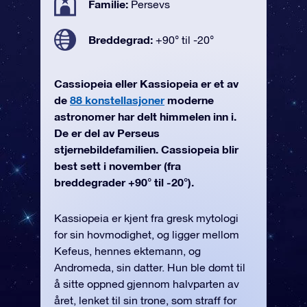
Familie:
Persevs
Breddegrad:
+90° til -20°
Cassiopeia eller Kassiopeia er et av
de
88 konstellasjoner
moderne
astronomer har delt himmelen inn i.
De er del av Perseus
stjernebildefamilien. Cassiopeia blir
best sett i november (fra
breddegrader +90° til -20°).
Kassiopeia er kjent fra gresk mytologi
for sin hovmodighet, og ligger mellom
Kefeus, hennes ektemann, og
Andromeda, sin datter. Hun ble dømt til
å sitte oppned gjennom halvparten av
året, lenket til sin trone, som straff for