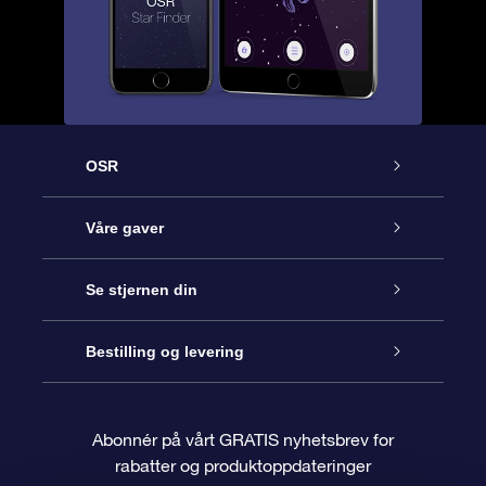
OSR
Kundeservice
Våre gaver
Kontakt oss
Online Stjernegave
Se stjernen din
Bloggen
OSR Gavepakke
Star Register
Bestilling og levering
Ofte stilte spørsmål
Super Star Gift
OSR Star Finder App
Kundeinnlogging
Abonnér på vårt GRATIS nyhetsbrev for
rabatter og produktoppdateringer
Anmeldelser
OSR-gavekortet
Pesontilpasset stjerneside
Betalingsinformasjon