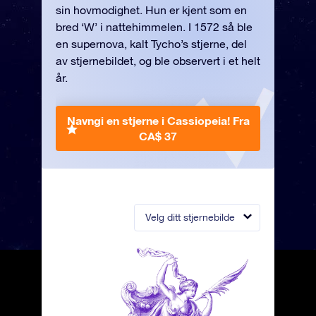
sin hovmodighet. Hun er kjent som en
bred ‘W’ i nattehimmelen. I 1572 så ble
en supernova, kalt Tycho’s stjerne, del
av stjernebildet, og ble observert i et helt
år.
Navngi en stjerne i Cassiopeia!
Fra
CA$ 37
Velg ditt stjernebilde