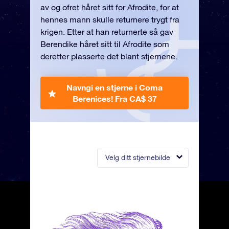
av og ofret håret sitt for Afrodite, for at
hennes mann skulle returnere trygt fra
krigen. Etter at han returnerte så gav
Berendike håret sitt til Afrodite som
deretter plasserte det blant stjernene.
Navngi en stjerne i Coma
Berenices!
Fra CA$ 37
Velg ditt stjernebilde