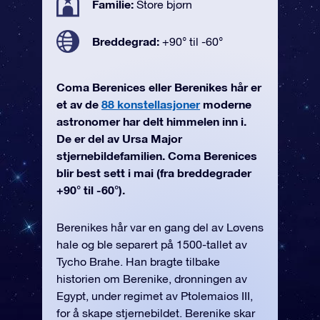
Familie:
Store bjørn
Breddegrad:
+90° til -60°
Coma Berenices eller Berenikes hår er
et av de
88 konstellasjoner
moderne
astronomer har delt himmelen inn i.
De er del av Ursa Major
stjernebildefamilien. Coma Berenices
blir best sett i mai (fra breddegrader
+90° til -60°).
Berenikes hår var en gang del av Løvens
hale og ble separert på 1500-tallet av
Tycho Brahe. Han bragte tilbake
historien om Berenike, dronningen av
Egypt, under regimet av Ptolemaios III,
for å skape stjernebildet. Berenike skar