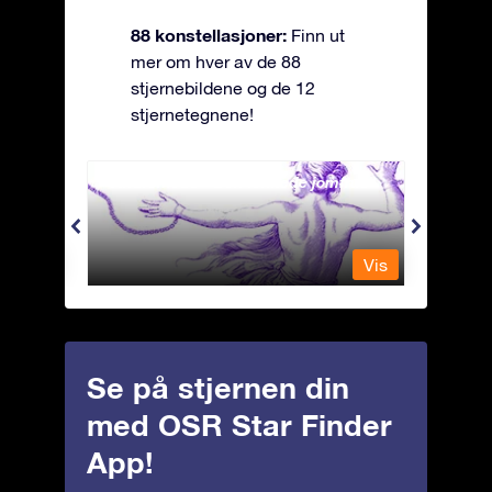
88 konstellasjoner:
Finn ut
mer om hver av de 88
stjernebildene og de 12
stjernetegnene!
Andromeda - Den lenkede jomfrua
Antli
Vis
Vis
Se på stjernen din
med OSR Star Finder
App!