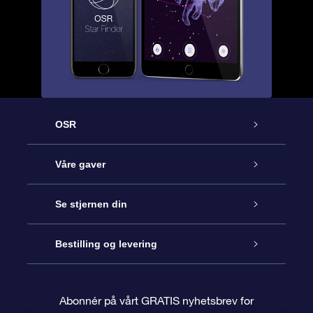
OSR
Kundeservice
Våre gaver
Kontakt oss
Online Stjernegave
Se stjernen din
Bloggen
OSR Gavepakke
Star Register
Bestilling og levering
Ofte stilte spørsmål
Super Star Gift
OSR Star Finder App
Kundeinnlogging
Abonnér på vårt GRATIS nyhetsbrev for