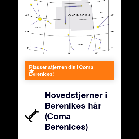
Plasser stjernen din i Coma
Berenices!
Hovedstjerner i
Berenikes hår
(Coma
Berenices)