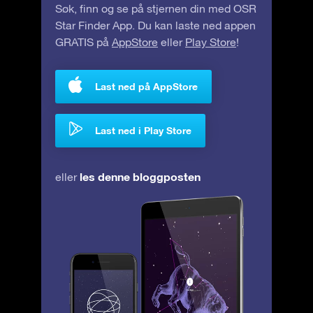
Søk, finn og se på stjernen din med OSR
Star Finder App. Du kan laste ned appen
GRATIS på
AppStore
eller
Play Store
!
Last ned på AppStore
Last ned i Play Store
les denne bloggposten
eller