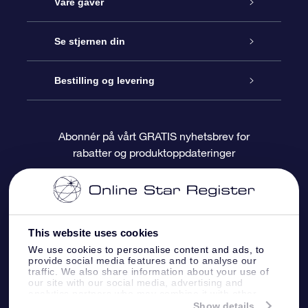
Kundeservice
Våre gaver
Kontakt oss
Online Stjernegave
Se stjernen din
Bloggen
OSR Gavepakke
Star Register
Bestilling og levering
Ofte stilte spørsmål
Super Star Gift
OSR Star Finder App
Kundeinnlogging
Abonnér på vårt GRATIS nyhetsbrev for
rabatter og produktoppdateringer
Anmeldelser
OSR-gavekortet
Pesontilpasset stjerneside
Betalingsinformasjon
Bedriftsgaver
One Million Stars
Fraktinformasjon
This website uses cookies
OSR Starsaver
Returpolicy
We use cookies to personalise content and ads, to
provide social media features and to analyse our
traffic. We also share information about your use of
Fly me to the Stars VR-app
Stjernebildene
our site with our social media, advertising and
analytics partners who may combine it with other
information that you’ve provided to them or that
Show details