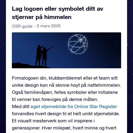
Lag logoen eller symbolet ditt av
stjerner på himmelen
- 5 mars 2026
OSR-guide
Firmalogoen din, klubbemblemet eller et team sitt
unike design kan nå skinne høyt på nattehimmelen.
Også familievåpen, felles symboler eller initialene
til venner kan foreviges på denne måten.
Med ditt
eget stjernebilde fra Online Star Register
forvandles hvert design til et helt unikt stjernebilde.
Et visuelt mesterverk som vil inspirere i
generasjoner. Hver milepæl, hvert minne og hvert