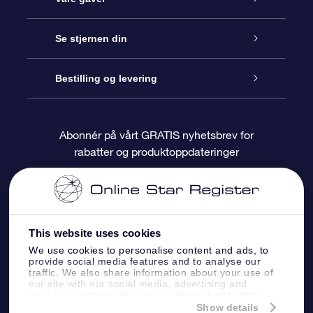
Kontakt oss
Online Stjernegave
Se stjernen din
Bloggen
OSR Gavepakke
Star Register
Bestilling og levering
Ofte stilte spørsmål
Super Star Gift
OSR Star Finder App
Kundeinnlogging
Abonnér på vårt GRATIS nyhetsbrev for
rabatter og produktoppdateringer
Anmeldelser
OSR-gavekortet
Pesontilpasset stjerneside
Betalingsinformasjon
Bedriftsgaver
One Million Stars
Fraktinformasjon
This website uses cookies
OSR Starsaver
Returpolicy
We use cookies to personalise content and ads, to
provide social media features and to analyse our
traffic. We also share information about your use of
Fly me to the Stars VR-app
Stjernebildene
our site with our social media, advertising and
analytics partners who may combine it with other
information that you’ve provided to them or that
Show details
Online Star Register BV
- Laan van de Maagd