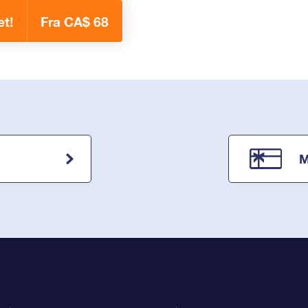
et!
Fra CA$ 68
M