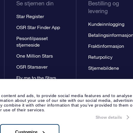
Se stjernen din
Bestilling og
levering
Star Register
Kundeinnlogging
OSR Star Finder App
Betalingsinformasjo
Pesontilpasset
stjerneside
Fraktinformasjon
One Million Stars
Returpolicy
OSR Starsaver
Stjernebildene
Fly me to the Stars
VR-app
 content and ads, to provide social media features and to analyse
rmation about your use of our site with our social media, advertisi
 combine it with other information that you’ve provided to them o
r use of their services.
Show details
Presseside
Personvernerklæring
Apeldoorn, The Netherlands
.62.722B01
Customize