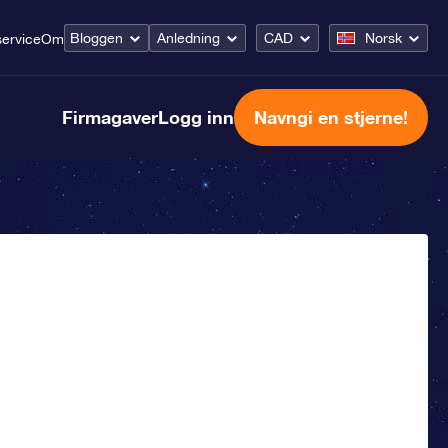
Bloggen
Anledning
CAD
Norsk
ervice
Om
Firmagaver
Logg inn
Navngi en stjerne!