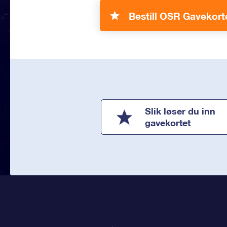
Bestill OSR Gavekort
Slik løser du inn
gavekortet