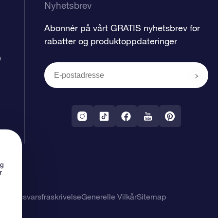
Nyhetsbrev
Abonnér på vårt GRATIS nyhetsbrev for
rabatter og produktoppdateringer
n
ng
r
 og ansvarsfraskrivelse
Generelle Vilkår
Sitemap