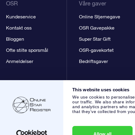
OSR
Våre gaver
Kundeservice
Online Stjernegave
Kontakt oss
OSR Gavepakke
Bloggen
Super Star Gift
Ofte stilte spørsmål
OSR-gavekortet
Anmeldelser
Bedriftsgaver
This website uses cookies
We use cookies to personalise
our traffic. We also share info
and analytics partners who may
that they’ve collected from you
Online Star Register BV
- Laan van de Maagd 83, 7324 BT 
,
Kundeservice:
help@osr.org
KVK: 60333553, VAT: NL 8538
Allow all