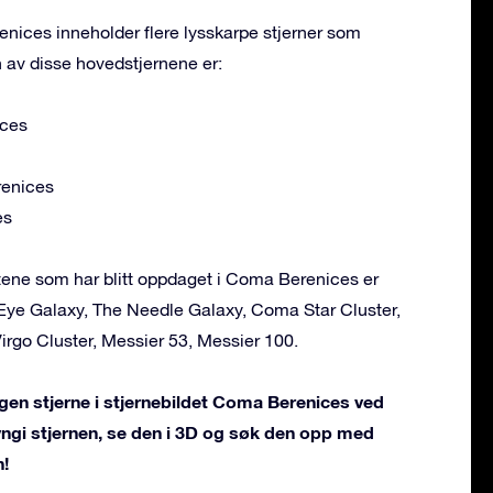
nices inneholder flere lysskarpe stjerner som
 av disse hovedstjernene er:
ces
enices
es
ne som har blitt oppdaget i Coma Berenices er
 Eye Galaxy, The Needle Galaxy, Coma Star Cluster,
rgo Cluster, Messier 53, Messier 100.
gen stjerne i stjernebildet Coma Berenices ved
vngi stjernen, se den i 3D og søk den opp med
!