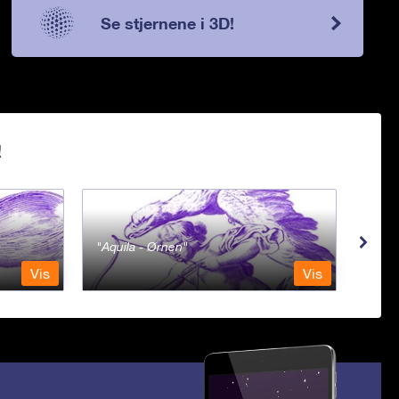
Se stjernene i 3D!
!
Aquila - Ørnen
Aqu
Vis
Vis