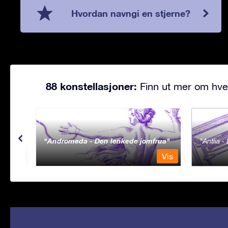
Hvordan navngi en stjerne?
88 konstellasjoner:
Finn ut mer om hve
Andromeda - Den lenkede jomfrua
Antlia 
Vis
Vis