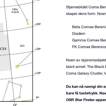
Stjernebildet Coma Bere
skaper dens form. Noen
Beta Comae Bereni
Diadem
Gamma Comae Ber
FK Comae Berenic
Noen av dypromsobjekte
blant annet: The Black
Coma Galaxy Cluster, Vi
Du kan nå navngi din e
bare få tastetrykk. Na
OSR Star Finder-appen