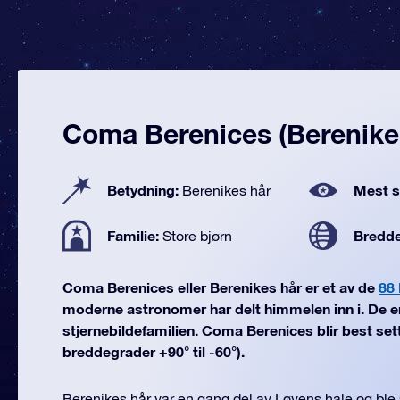
Coma Berenices (Berenike
Betydning:
Mest se
Berenikes hår
Familie:
Bredd
Store bjørn
Coma Berenices eller Berenikes hår er et av de
88 
moderne astronomer har delt himmelen inn i. De e
stjernebildefamilien. Coma Berenices blir best sett 
breddegrader +90° til -60°).
Berenikes hår var en gang del av Løvens hale og ble 