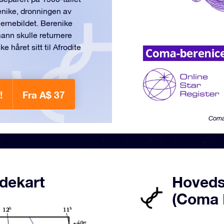
enike, dronningen av
jernebildet. Berenike
 mann skulle returnere
e håret sitt til Afrodite
!
Fra A$ 37
Coma 
dekart
Hovedst
(Coma 