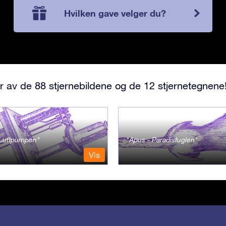
Hvilken gave velger du?
r av de 88 stjernebildene og de 12 stjernetegnene
- Luftpumpen
Apus - Paradisfuglen
Vis