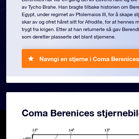
av Tycho Brahe. Han bragte tilbake historien om Ber
Egypt, under regimet av Ptolemaios III, for å skape st
skar av og ofret håret sitt for Afrodite, for at hennes
trygt fra krigen. Etter at han returnerte så gav Berendik
som deretter plasserte det blant stjernene.
Navngi en stjerne i Coma Berenices
Coma Berenices stjernebil