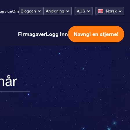
Bloggen
Anledning
AUS
Norsk
ervice
Om
Firmagaver
Logg inn
Navngi en stjerne!
hår