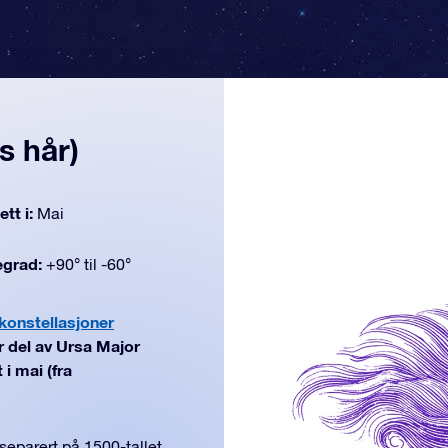
s hår)
tt i:
Mai
egrad:
+90° til -60°
konstellasjoner
r del av Ursa Major
i mai (fra
separert på 1500-tallet