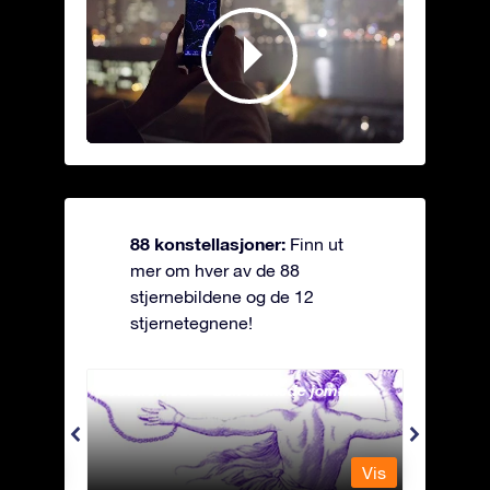
88 konstellasjoner:
Finn ut
mer om hver av de 88
stjernebildene og de 12
stjernetegnene!
Andromeda - Den lenkede jomfrua
Antli
Vis
Vis