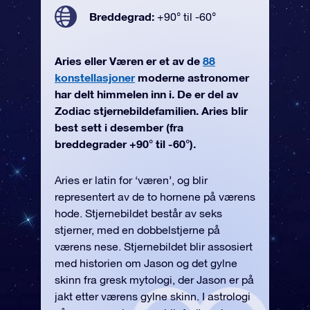
Breddegrad:
+90° til -60°
Aries eller Væren er et av de
88
konstellasjoner
moderne astronomer
har delt himmelen inn i. De er del av
Zodiac stjernebildefamilien. Aries blir
best sett i desember (fra
breddegrader +90° til -60°).
Aries er latin for ‘væren’, og blir
representert av de to hornene på værens
hode. Stjernebildet består av seks
stjerner, med en dobbelstjerne på
værens nese. Stjernebildet blir assosiert
med historien om Jason og det gylne
skinn fra gresk mytologi, der Jason er på
jakt etter værens gylne skinn. I astrologi