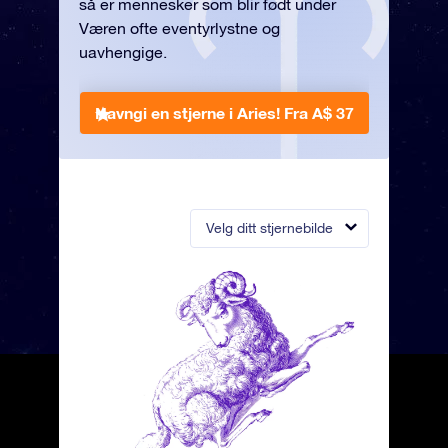
så er mennesker som blir født under
Væren ofte eventyrlystne og
uavhengige.
Navngi en stjerne i Aries!
Fra A$ 37
Velg ditt stjernebilde