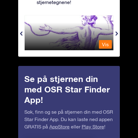
stjernetegnene!
Andromeda - Den lenkede jomfrua
Antli
Vis
Vis
Se på stjernen din
med OSR Star Finder
App!
Søk, finn og se på stjernen din med OSR
Star Finder App. Du kan laste ned appen
GRATIS på
AppStore
eller
Play Store
!