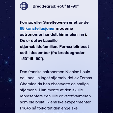
Breddegrad:
+50° til -90°
Fornax eller Smelteovnen er et av de
88 konstellasjoner
moderne
astronomer har delt himmelen inn i.
De er del av Lacaille
stjernebildefamilien. Fornax blir best
sett i desember (fra breddegrader
+50° til -90°).
Den franske astronomen Nicolas Louis
de Lacaille laget stjernebildet av Fornax
Chemica da han observerte de sørlige
stjernene. Han mente at den skulle
representere den lille drivstoffvarmeren
som ble brukt i kjemiske eksperimenter.
I 1845 så forkortet den engelske