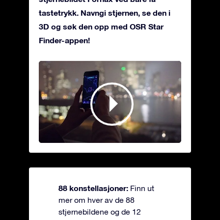
tastetrykk. Navngi stjernen, se den i
3D og søk den opp med OSR Star
Finder-appen!
88 konstellasjoner:
Finn ut
mer om hver av de 88
stjernebildene og de 12