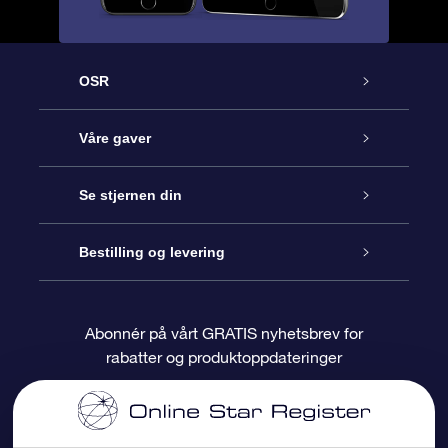
OSR
Kundeservice
Våre gaver
Kontakt oss
Online Stjernegave
Se stjernen din
Bloggen
OSR Gavepakke
Star Register
Bestilling og levering
Ofte stilte spørsmål
Super Star Gift
OSR Star Finder App
Kundeinnlogging
Abonnér på vårt GRATIS nyhetsbrev for
rabatter og produktoppdateringer
Anmeldelser
OSR-gavekortet
Pesontilpasset stjerneside
Betalingsinformasjon
Bedriftsgaver
One Million Stars
Fraktinformasjon