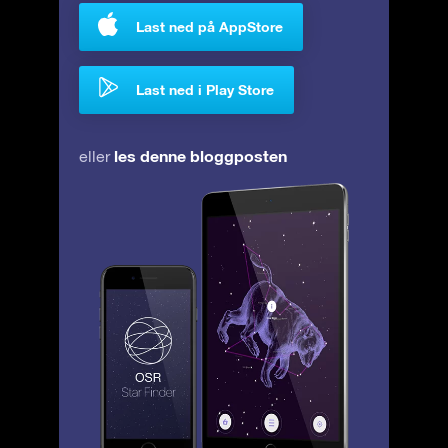
Last ned på AppStore
Last ned i Play Store
les denne bloggposten
eller