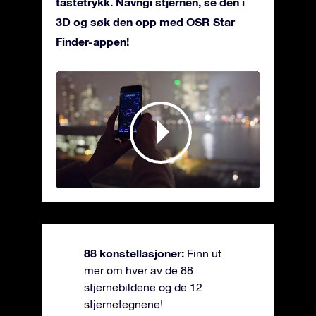
tastetrykk. Navngi stjernen, se den i
3D og søk den opp med OSR Star
Finder-appen!
88 konstellasjoner:
Finn ut
mer om hver av de 88
stjernebildene og de 12
stjernetegnene!