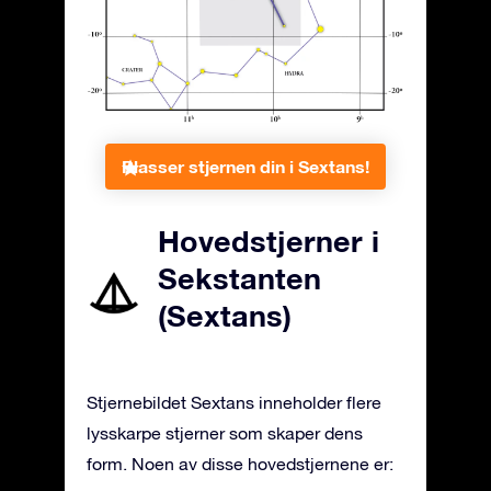
Plasser stjernen din i Sextans!
Hovedstjerner i
Sekstanten
(Sextans)
Stjernebildet Sextans inneholder flere
lysskarpe stjerner som skaper dens
form. Noen av disse hovedstjernene er: