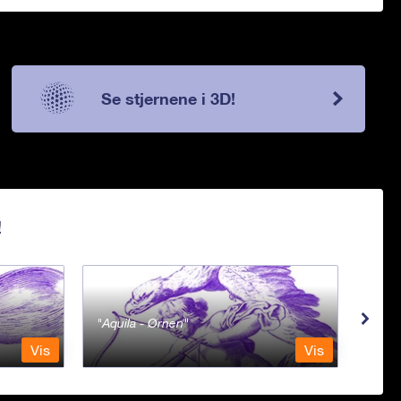
Se stjernene i 3D!
!
Aquila - Ørnen
Aqu
Vis
Vis