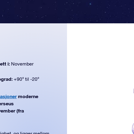
tt i:
November
egrad:
+90° til -20°
lasjoner
moderne
Perseus
ovember (fra
dighet, og ligger mellom