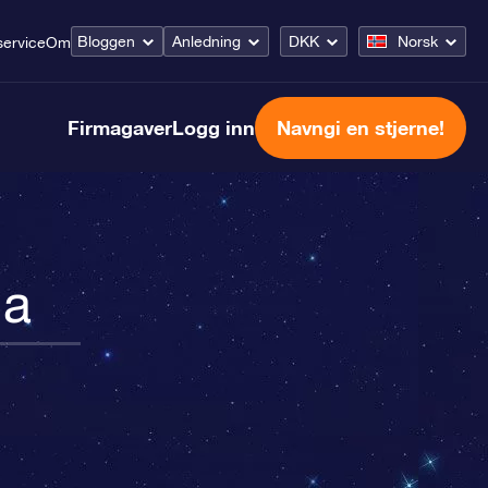
Bloggen
Anledning
DKK
Norsk
ervice
Om
Firmagaver
Logg inn
Navngi en stjerne!
ia