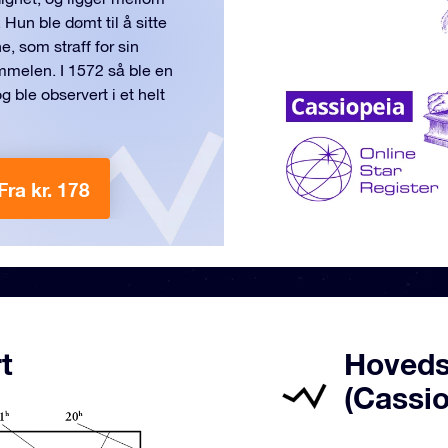
un ble dømt til å sitte
e, som straff for sin
mmelen. I 1572 så ble en
g ble observert i et helt
Fra kr. 178
t
Hovedst
(Cassio