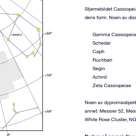
Stjernebildet Cassiopei
dens form. Noen av dis
Gamma Cassiopei
Schedar
Caph
Ruchbah
Segin
Achird
Zeta Cassiopeiae
Noen av dypromsobjekte
annet: Messier 52, Mes
White Rose Cluster, N