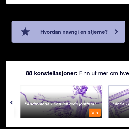
Hvordan navngi en stjerne?
88 konstellasjoner:
Finn ut mer om hve
Andromeda - Den lenkede jomfrua
Antlia 
Vis
Vis