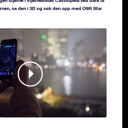
gen stjerne i stjernebildet Cassiopeia ved bare få
jernen, se den i 3D og søk den opp med OSR Star