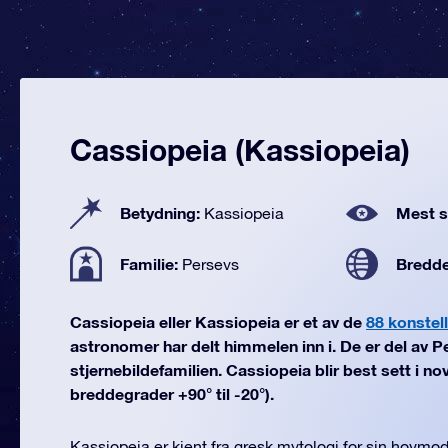
Cassiopeia (Kassiopeia)
Betydning:
Mest se
Kassiopeia
Familie:
Bredd
Persevs
Cassiopeia eller Kassiopeia er et av de
88 konstel
astronomer har delt himmelen inn i. De er del av 
stjernebildefamilien. Cassiopeia blir best sett i n
breddegrader +90° til -20°).
Kassiopeia er kjent fra gresk mytologi for sin hovmo