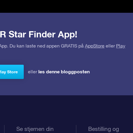
R Star Finder App!
r App. Du kan laste ned appen GRATIS på
AppStore
eller
Play
les denne bloggposten
eller
Play Store
Se stjernen din
Bestilling og