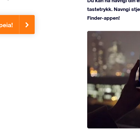
Du kan nå navngi din e
tastetrykk. Navngi st
Finder-appen!
peia!