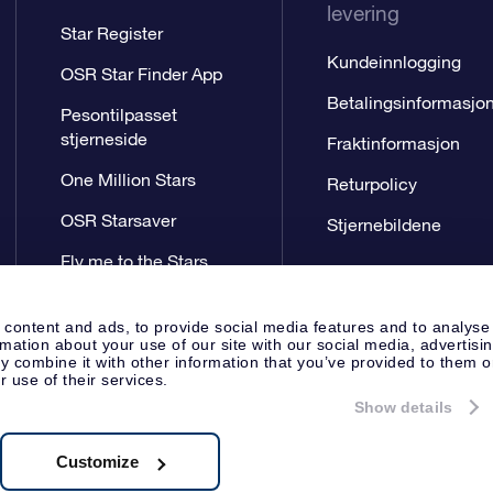
levering
Star Register
Kundeinnlogging
OSR Star Finder App
Betalingsinformasjo
Pesontilpasset
stjerneside
Fraktinformasjon
One Million Stars
Returpolicy
OSR Starsaver
Stjernebildene
Fly me to the Stars
VR-app
 content and ads, to provide social media features and to analyse
rmation about your use of our site with our social media, advertisi
 combine it with other information that you’ve provided to them o
r use of their services.
Show details
Presseside
Personvernerklæring
Apeldoorn, The Netherlands
.62.722B01
Customize