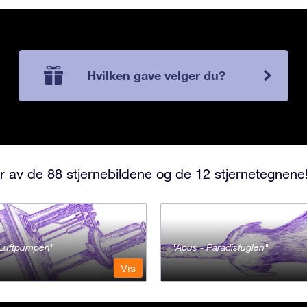
Hvilken gave velger du?
r av de 88 stjernebildene og de 12 stjernetegnene
- Luftpumpen
Apus - Paradisfuglen
Vis