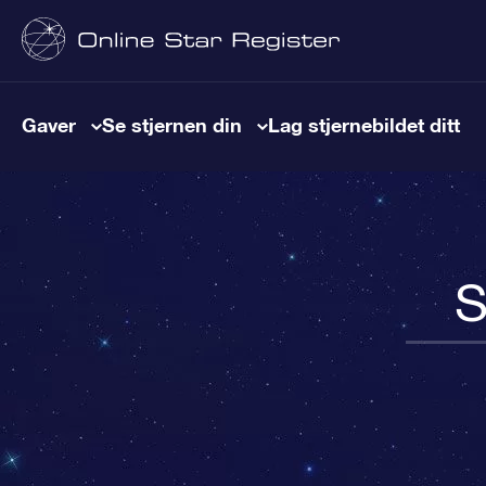
Gaver
Se stjernen din
Lag stjernebildet ditt
S