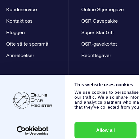
Kundeservice
Online Stjernegave
Kontakt oss
OSR Gavepakke
Bloggen
Super Star Gift
Ofte stilte spørsmål
OSR-gavekortet
Anmeldelser
Bedriftsgaver
This website uses cookies
We use cookies to personalise
our traffic. We also share info
and analytics partners who may
that they’ve collected from you
Online Star Register BV
- Laan van de Maagd 83, 7324 BT 
,
Kundeservice:
help@osr.org
KVK: 60333553, VAT: NL 8538
Allow all