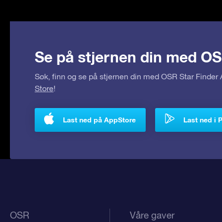
Se på stjernen din med OS
Søk, finn og se på stjernen din med OSR Star Finde
Store
!
Last ned på AppStore
Last ned i 
OSR
Våre gaver