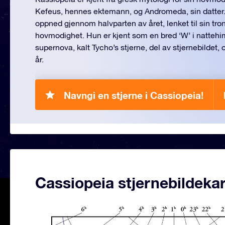
Kefeus, hennes ektemann, og Andromeda, sin datter. H
oppned gjennom halvparten av året, lenket til sin tron
hovmodighet. Hun er kjent som en bred ‘W’ i nattehi
supernova, kalt Tycho’s stjerne, del av stjernebildet, o
år.
Navngi en stjerne i Cassiopeia!
Cassiopeia stjernebildekar