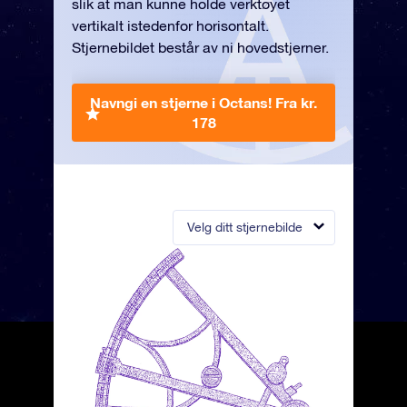
slik at man kunne holde verktøyet
vertikalt istedenfor horisontalt.
Stjernebildet består av ni hovedstjerner.
Navngi en stjerne i Octans!
Fra kr.
178
Velg ditt stjernebilde