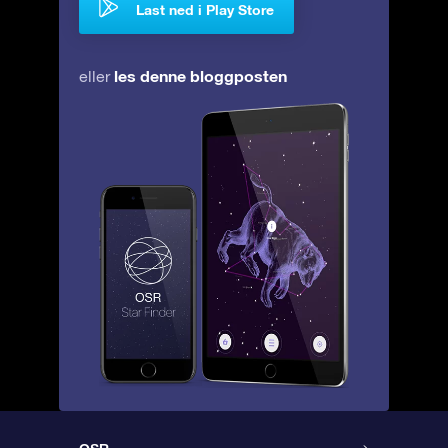
Last ned i Play Store
les denne bloggposten
eller