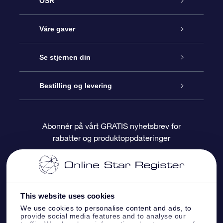
OSR
Kundeservice
Våre gaver
Kontakt oss
Online Stjernegave
Se stjernen din
Bloggen
OSR Gavepakke
Star Register
Bestilling og levering
Ofte stilte spørsmål
Super Star Gift
OSR Star Finder App
Kundeinnlogging
Abonnér på vårt GRATIS nyhetsbrev for
rabatter og produktoppdateringer
Anmeldelser
OSR-gavekortet
Pesontilpasset stjerneside
Betalingsinformasjon
Bedriftsgaver
One Million Stars
Fraktinformasjon
This website uses cookies
OSR Starsaver
Returpolicy
We use cookies to personalise content and ads, to
provide social media features and to analyse our