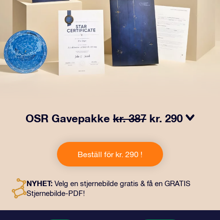
OSR Gavepakke
kr. 387
kr. 290
Få øyne til å glitre med vår OSR-gavepakke! Denne
gaven inkluderer en vakker konvolutt og personlige
Beställ för kr. 290 !
dokumenter som kan sendes til en adresse etter eget
valg, samt digitale dokumenter og gratis bruk av våre
apper. Det er en magisk måte å gi en evigvarende gave
NYHET:
Velg en stjernebilde gratis & få en GRATIS
til venner og kjære på.
Stjernebilde-PDF!