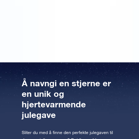
navn til koordinatene, men du kan også skrive en
personlig tekst. Jeg kastet meg over muligheten! To
dager før jul fikk jeg den vakkert innpakkede gaven i
posten. Den så ordentlig fin ut under juletreet. Niesen
min har nå et nydelig ”æresdiplom” på himmelen.
Hun var veldig fornøyd med denne julegaven!
Å navngi en stjerne er
en unik og
hjertevarmende
julegave
Sliter du med å finne den perfekte julegaven til