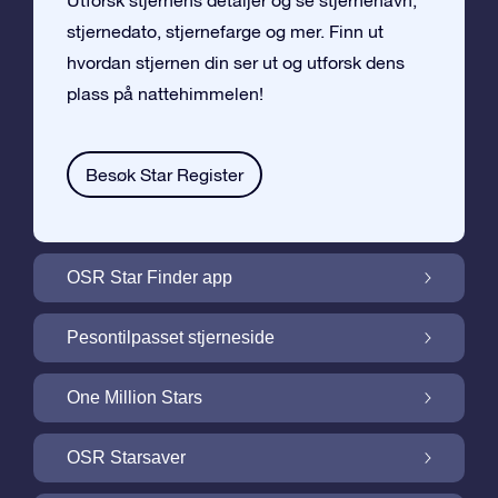
Utforsk stjernens detaljer og se stjernenavn,
stjernedato, stjernefarge og mer. Finn ut
hvordan stjernen din ser ut og utforsk dens
plass på nattehimmelen!
Besøk Star Register
OSR Star Finder app
Finn stjernen din på nattehimmelen med
Pesontilpasset stjerneside
OSR Star Finder App
Personliggjør Stjernegaven din med en
One Million Stars
gratis Stjerneside
One Million Stars: Utforsk vårt galaktiske
OSR Starsaver
nabolag