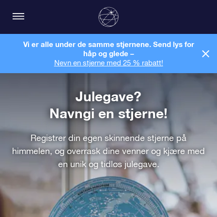
Vi er alle under de samme stjernene. Send lys for
håp og glede –
Nevn en stjerne med 25 % rabatt!
Julegave?
Navngi en stjerne!
Registrer din egen skinnende stjerne på
himmelen, og overrask dine venner og kjære med
en unik og tidløs julegave.