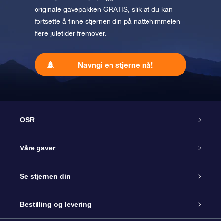
originale gavepakken GRATIS, slik at du kan
fortsette å finne stjernen din på nattehimmelen
flere juletider fremover.
Navngi en stjerne nå!
OSR
Kundeservice
Våre gaver
Kontakt oss
Online Stjernegave
Se stjernen din
Bloggen
OSR Gavepakke
Star Register
Bestilling og levering