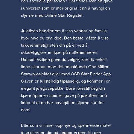
den spesielle personen? Det finnes ikke en gave
i universet som er mer original enn å navngi en
stjerne med Online Star Register.
Juletiden handler om å vise venner og familie
hvor mye du bryr deg. Den beste måten å vise
takknemmeligheten din på er ved å
udødeliggjøre en kjær på nattehimmelen.
Uansett hvilken gave du velger, kan du enkelt
finne stjernen med det enestående One Million
Stars-prosjektet eller med OSR Star Finder App.
Gaven er fullstendig tilpasselig, og kommer i en
elegant julegavepakke. Bare forestill deg din
kjære åpne en spesiell gave på juleaften for å
finne ut at du har navngitt en stjerne kun for
dem!
Ettersom vi finner opp nye og spennende måter
å se stjernen din på, legger vi dem til i den