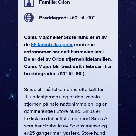
Familie:
Orion
Breddegrad:
+60° til -90°
Canis Major eller Store hund er et av
de
88 konstellasjoner
moderne
astronomer har delt himmelen inn i.
De er del av Orion stjernebildefamilien.
Canis Major blir best sett i februar (fra
breddegrader +60° til -90°).
Sirius blir på folkemunne ofte kalt for
«Hundestjernen», og er den lyseste
stjernen på hele nattehimmelen, og er
dominerende i Store hund. Sirius er
faktisk en dobbeltstjerne, med Sirius A
som har dobbelte av Solens masse og
er 25 ganger mer lyssterk. Store hund