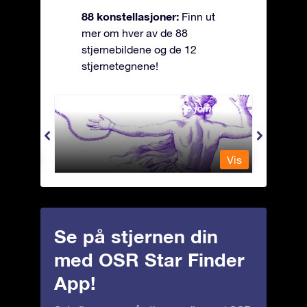
88 konstellasjoner:
Finn ut
mer om hver av de 88
stjernebildene og de 12
stjernetegnene!
Andromeda - Den lenkede jomfrua
Antli
Vis
Vis
Se på stjernen din
med OSR Star Finder
App!