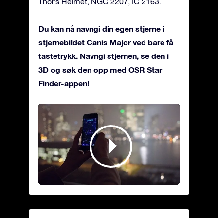
Thor’s Helmet, NGC 2207, IC 2163.
Du kan nå navngi din egen stjerne i
stjernebildet Canis Major ved bare få
tastetrykk. Navngi stjernen, se den i
3D og søk den opp med OSR Star
Finder-appen!