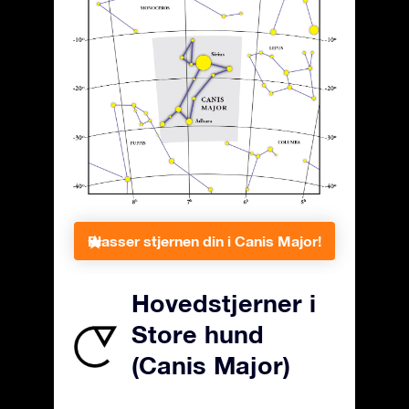
Plasser stjernen din i Canis Major!
Hovedstjerner i
Store hund
(Canis Major)