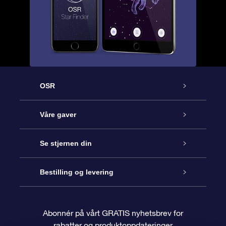
OSR
Kundeservice
Våre gaver
Kontakt oss
Online Stjernegave
Se stjernen din
Bloggen
OSR Gavepakke
Star Register
Bestilling og levering
Ofte stilte spørsmål
Super Star Gift
OSR Star Finder App
Kundeinnlogging
Abonnér på vårt GRATIS nyhetsbrev for
rabatter og produktoppdateringer