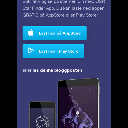
Søk, finn og se på stjernen din med OSR
Star Finder App. Du kan laste ned appen
GRATIS på
AppStore
eller
Play Store
!
Last ned på AppStore
Last ned i Play Store
les denne bloggposten
eller