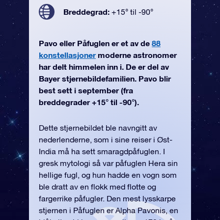
Breddegrad:
+15° til -90°
Pavo eller Påfuglen er et av de
88
konstellasjoner
moderne astronomer
har delt himmelen inn i. De er del av
Bayer stjernebildefamilien. Pavo blir
best sett i september (fra
breddegrader +15° til -90°).
Dette stjernebildet ble navngitt av
nederlenderne, som i sine reiser i Øst-
India må ha sett smaragdpåfuglen. I
gresk mytologi så var påfuglen Hera sin
hellige fugl, og hun hadde en vogn som
ble dratt av en flokk med flotte og
fargerrike påfugler. Den mest lysskarpe
stjernen i Påfuglen er Alpha Pavonis, en