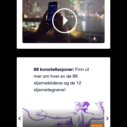
88 konstellasjoner:
Finn ut
mer om hver av de 88
stjernebildene og de 12
stjernetegnene!
Andromeda - Den lenkede jomfrua
Antli