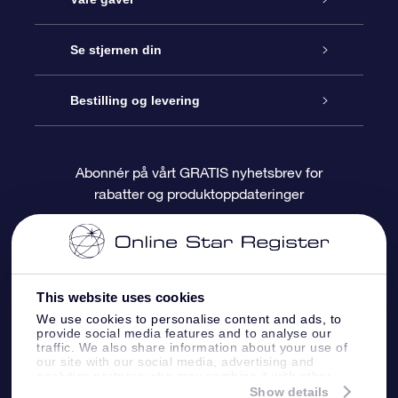
Kontakt oss
Online Stjernegave
Se stjernen din
Bloggen
OSR Gavepakke
Star Register
Bestilling og levering
Ofte stilte spørsmål
Super Star Gift
OSR Star Finder App
Kundeinnlogging
Abonnér på vårt GRATIS nyhetsbrev for
rabatter og produktoppdateringer
Anmeldelser
OSR-gavekortet
Pesontilpasset stjerneside
Betalingsinformasjon
Bedriftsgaver
One Million Stars
Fraktinformasjon
This website uses cookies
OSR Starsaver
Returpolicy
We use cookies to personalise content and ads, to
provide social media features and to analyse our
traffic. We also share information about your use of
Fly me to the Stars VR-app
Stjernebildene
our site with our social media, advertising and
analytics partners who may combine it with other
information that you’ve provided to them or that
Show details