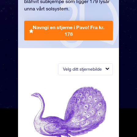
blåhvit subkjempe som ligger 179 lysår
unna vårt solsystem.
Navngi en stjerne i Pavo!
Fra kr.
178
Velg ditt stjernebilde