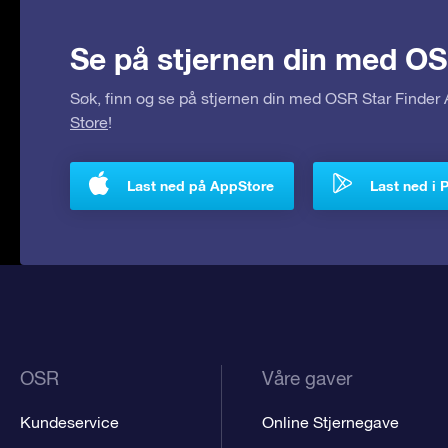
Se på stjernen din med OS
Søk, finn og se på stjernen din med OSR Star Finde
Store
!
Last ned på AppStore
Last ned i 
OSR
Våre gaver
Kundeservice
Online Stjernegave