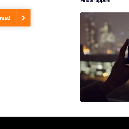
Finder-appen!
inus!