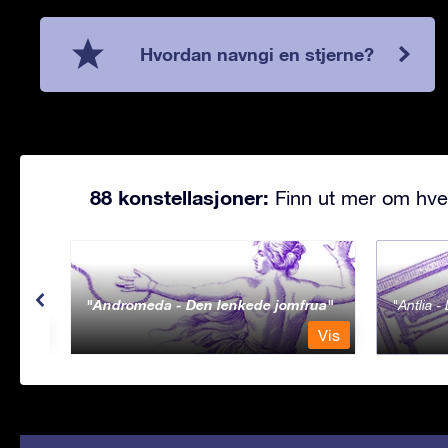
Hvordan navngi en stjerne?
88 konstellasjoner:
Finn ut mer om hve
Andromeda - Den lenkede jomfrua
Antlia 
Vis
Vis