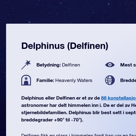
Delphinus (Delfinen)
Betydning:
Mest se
Delfinen
Familie:
Bredd
Heavenly Waters
Delphinus eller Delfinen er et av de
88 konstellasjo
astronomer har delt himmelen inn i. De er del av 
stjernebildefamilien. Delphinus blir best sett i sep
breddegrader +90° til -70°).
Delfinen fikk en plass i himmelen fordi han var en fav