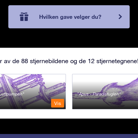
Hvilken gave velger du?
r av de 88 stjernebildene og de 12 stjernetegnene
- Luftpumpen
Apus - Paradisfuglen
Vis