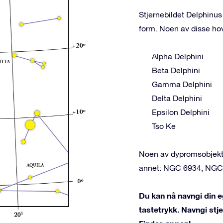
Stjernebildet Delphinus
form. Noen av disse ho
Alpha Delphini
Beta Delphini
Gamma Delphini
Delta Delphini
Epsilon Delphini
Tso Ke
Noen av dypromsobjekte
annet: NGC 6934, NGC 
Du kan nå navngi din e
tastetrykk. Navngi st