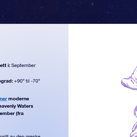
tt i:
September
egrad:
+90° til -70°
ner
moderne
Heavenly Waters
tember (fra
oritt av den greske