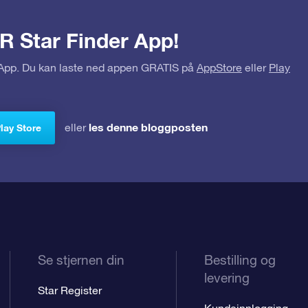
R Star Finder App!
r App. Du kan laste ned appen GRATIS på
AppStore
eller
Play
les denne bloggposten
eller
Play Store
Se stjernen din
Bestilling og
levering
Star Register
Kundeinnlogging