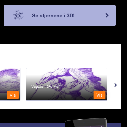
Se stjernene i 3D!
!
Aquila - Ørnen
Aqu
Vis
Vis