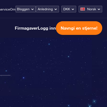
Bloggen
Anledning
DKK
Norsk
ervice
Om
Firmagaver
Logg inn
Navngi en stjerne!