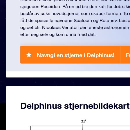
sjøguden Poseidon. På en tid ble den kalt for Job’s ki
består av seks hovedstjerner som skaper formen. To s
fått de spesielle navnene Sualocin og Rotanev. Les 
og det blir Nicolaus Venator, den eneste astronomen
etter seg selv og kom unna med det.
Navngi en stjerne i Delphinus!
F
Delphinus stjernebildekart