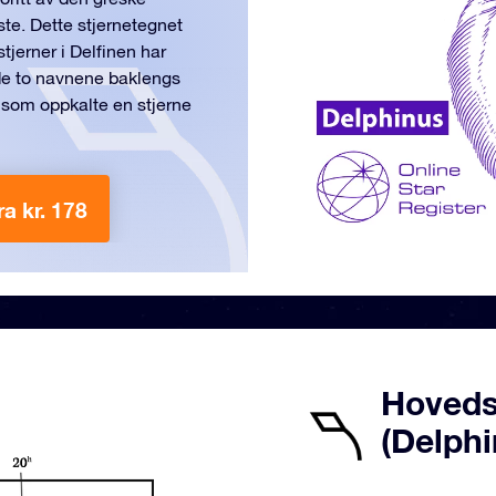
ste. Dette stjernetegnet
tjerner i Delfinen har
de to navnene baklengs
 som oppkalte en stjerne
ra kr. 178
Hovedst
(Delphi