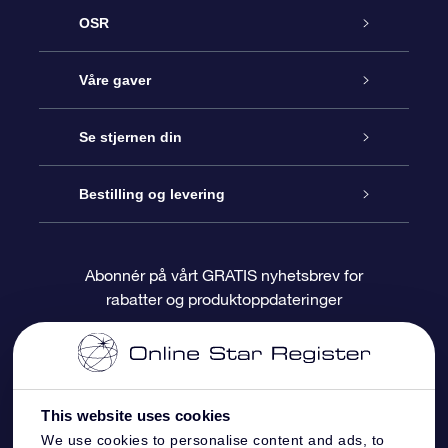
OSR
Kundeservice
Våre gaver
Kontakt oss
Online Stjernegave
Se stjernen din
Bloggen
OSR Gavepakke
Star Register
Bestilling og levering
Ofte stilte spørsmål
Super Star Gift
OSR Star Finder App
Kundeinnlogging
Abonnér på vårt GRATIS nyhetsbrev for
rabatter og produktoppdateringer
Anmeldelser
OSR-gavekortet
Pesontilpasset stjerneside
Betalingsinformasjon
Bedriftsgaver
One Million Stars
Fraktinformasjon
This website uses cookies
OSR Starsaver
Returpolicy
We use cookies to personalise content and ads, to