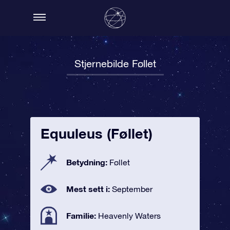
Stjernebilde Føllet
Equuleus (Føllet)
Betydning:
Føllet
Mest sett i:
September
Familie:
Heavenly Waters