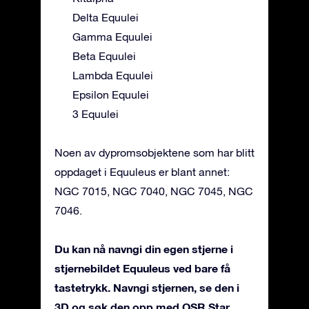
Delta Equulei
Gamma Equulei
Beta Equulei
Lambda Equulei
Epsilon Equulei
3 Equulei
Noen av dypromsobjektene som har blitt
oppdaget i Equuleus er blant annet:
NGC 7015, NGC 7040, NGC 7045, NGC
7046.
Du kan nå navngi din egen stjerne i
stjernebildet Equuleus ved bare få
tastetrykk. Navngi stjernen, se den i
3D og søk den opp med OSR Star