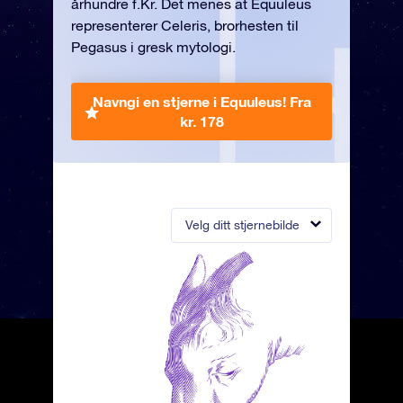
århundre f.Kr. Det menes at Equuleus
representerer Celeris, brorhesten til
Pegasus i gresk mytologi.
Navngi en stjerne i Equuleus!
Fra
kr. 178
Velg ditt stjernebilde