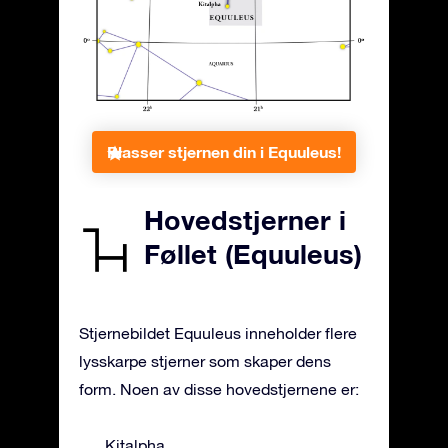
Plasser stjernen din i Equuleus!
Hovedstjerner i
Føllet (Equuleus)
Stjernebildet Equuleus inneholder flere
lysskarpe stjerner som skaper dens
form. Noen av disse hovedstjernene er:
Kitalpha