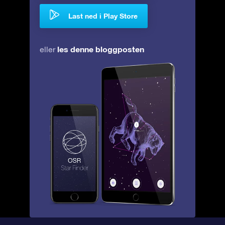
Last ned i Play Store
les denne bloggposten
eller