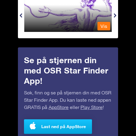
Andromeda - Den lenkede jomfrua
Antli
Vis
Vis
Se på stjernen din
med OSR Star Finder
App!
Søk, finn og se på stjernen din med OSR
Star Finder App. Du kan laste ned appen
GRATIS på
AppStore
eller
Play Store
!
Last ned på AppStore