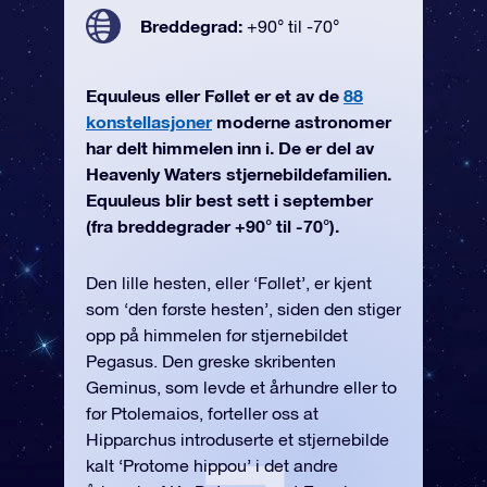
Breddegrad:
+90° til -70°
Equuleus eller Føllet er et av de
88
konstellasjoner
moderne astronomer
har delt himmelen inn i. De er del av
Heavenly Waters stjernebildefamilien.
Equuleus blir best sett i september
(fra breddegrader +90° til -70°).
Den lille hesten, eller ‘Føllet’, er kjent
som ‘den første hesten’, siden den stiger
opp på himmelen før stjernebildet
Pegasus. Den greske skribenten
Geminus, som levde et århundre eller to
før Ptolemaios, forteller oss at
Hipparchus introduserte et stjernebilde
kalt ‘Protome hippou’ i det andre