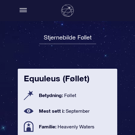
Stjernebilde Føllet
Equuleus (Føllet)
Betydning:
Føllet
Mest sett i:
September
Familie:
Heavenly Waters