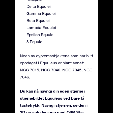
Delta Equulei
Gamma Equulei
Beta Equulei
Lambda Equulei
Epsilon Equulei
3 Equulei
Noen av dypromsobjektene som har blitt
oppdaget i Equuleus er blant annet:
NGC 7015, NGC 7040, NGC 7045, NGC
7046.
Du kan nå navngi din egen stjerne i
stjernebildet Equuleus ved bare få
tastetrykk. Navngi stjernen, se den i
3D og søk den opp med OSR Star