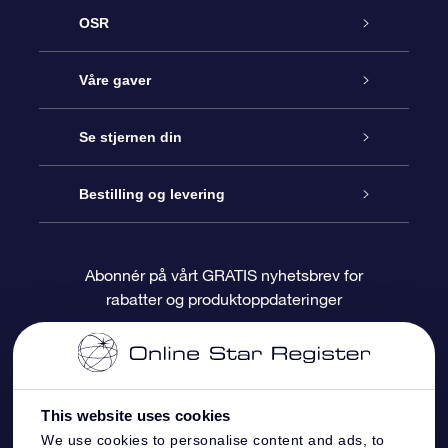
OSR
Kundeservice
Våre gaver
Kontakt oss
Online Stjernegave
Se stjernen din
Bloggen
OSR Gavepakke
Star Register
Bestilling og levering
Ofte stilte spørsmål
Super Star Gift
OSR Star Finder App
Kundeinnlogging
Abonnér på vårt GRATIS nyhetsbrev for
rabatter og produktoppdateringer
Anmeldelser
OSR-gavekortet
Pesontilpasset stjerneside
Betalingsinformasjon
Bedriftsgaver
One Million Stars
Fraktinformasjon
This website uses cookies
OSR Starsaver
Returpolicy
We use cookies to personalise content and ads, to