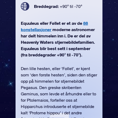
Breddegrad:
+90° til -70°
Equuleus eller Føllet er et av de
88
konstellasjoner
moderne astronomer
har delt himmelen inn i. De er del av
Heavenly Waters stjernebildefamilien.
Equuleus blir best sett i september
(fra breddegrader +90° til -70°).
Den lille hesten, eller ‘Føllet’, er kjent
som ‘den første hesten’, siden den stiger
opp på himmelen før stjernebildet
Pegasus. Den greske skribenten
Geminus, som levde et århundre eller to
før Ptolemaios, forteller oss at
Hipparchus introduserte et stjernebilde
kalt ‘Protome hippou’ i det andre