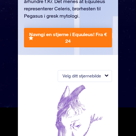
århundre f.Kr. Det menes at Equuleus
representerer Celeris, brorhesten til
Pegasus i gresk mytologi.
Navngi en stjerne i Equuleus!
Fra €
24
Velg ditt stjernebilde