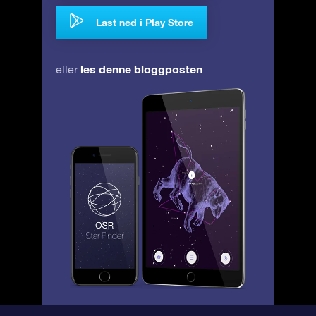
Last ned i Play Store
les denne bloggposten
eller