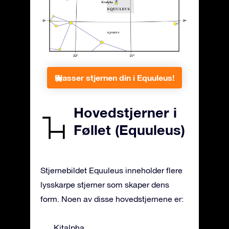
Plasser stjernen din i Equuleus!
Hovedstjerner i
Føllet (Equuleus)
Stjernebildet Equuleus inneholder flere
lysskarpe stjerner som skaper dens
form. Noen av disse hovedstjernene er:
Kitalpha