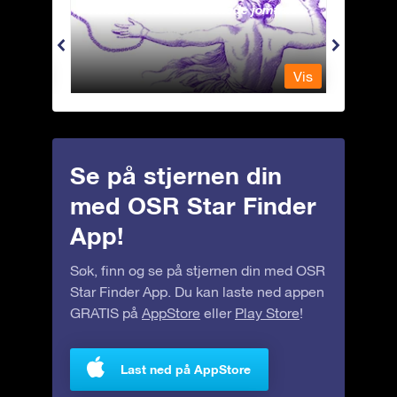
Andromeda - Den lenkede jomfrua
Antli
Vis
Vis
Se på stjernen din
med OSR Star Finder
App!
Søk, finn og se på stjernen din med OSR
Star Finder App. Du kan laste ned appen
GRATIS på
AppStore
eller
Play Store
!
Last ned på AppStore