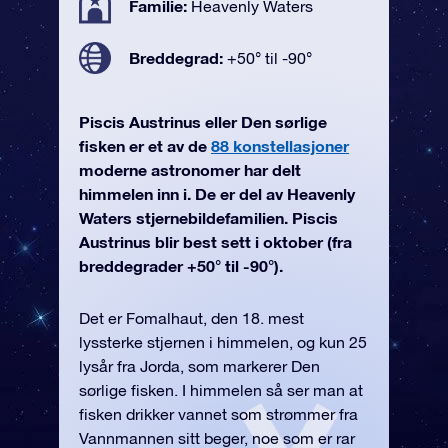
Familie:
Heavenly Waters
Breddegrad:
+50° til -90°
Piscis Austrinus eller Den sørlige
fisken er et av de
88 konstellasjoner
moderne astronomer har delt
himmelen inn i. De er del av Heavenly
Waters stjernebildefamilien. Piscis
Austrinus blir best sett i oktober (fra
breddegrader +50° til -90°).
Det er Fomalhaut, den 18. mest
lyssterke stjernen i himmelen, og kun 25
lysår fra Jorda, som markerer Den
sørlige fisken. I himmelen så ser man at
fisken drikker vannet som strømmer fra
Vannmannen sitt beger, noe som er rar