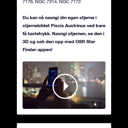
7176, NGC 7314, NGC 7172.
Du kan nå navngi din egen stjerne i
stjernebildet Piscis Austrinus ved bare
få tastetrykk. Navngi stjernen, se den i
3D og søk den opp med OSR Star
Finder-appen!