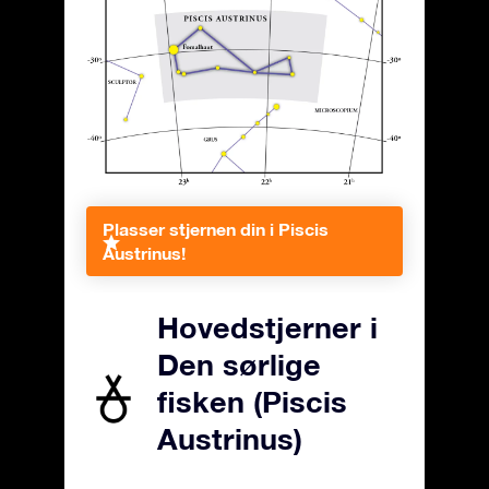
Plasser stjernen din i Piscis
Austrinus!
Hovedstjerner i
Den sørlige
fisken (Piscis
Austrinus)