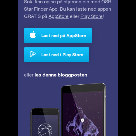
Søk, finn og se på stjernen din med OSR
Star Finder App. Du kan laste ned appen
GRATIS på
AppStore
eller
Play Store
!
Last ned på AppStore
Last ned i Play Store
les denne bloggposten
eller