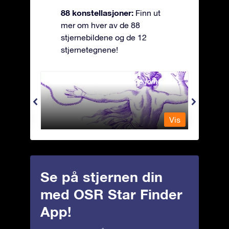
88 konstellasjoner:
Finn ut
mer om hver av de 88
stjernebildene og de 12
stjernetegnene!
Andromeda - Den lenkede jomfrua
Antli
Vis
Vis
Se på stjernen din
med OSR Star Finder
App!