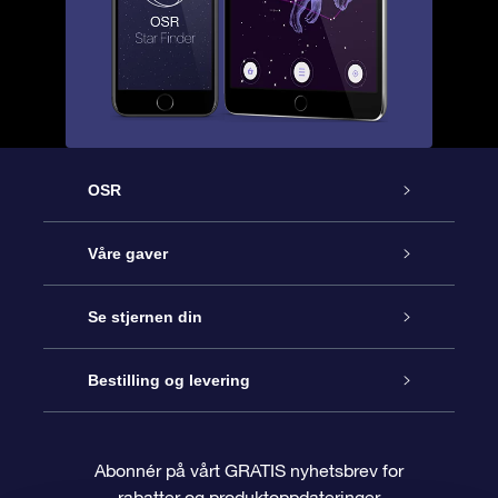
OSR
Kundeservice
Våre gaver
Kontakt oss
Online Stjernegave
Se stjernen din
Bloggen
OSR Gavepakke
Star Register
Bestilling og levering
Ofte stilte spørsmål
Super Star Gift
OSR Star Finder App
Kundeinnlogging
Abonnér på vårt GRATIS nyhetsbrev for
rabatter og produktoppdateringer