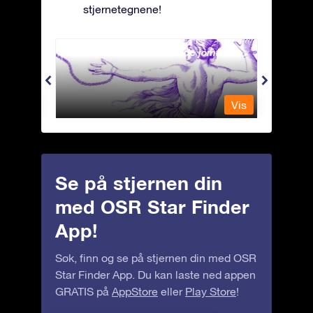
stjernetegnene!
Andromeda - Den lenkede jomfrua
Antli
Vis
Vis
Se på stjernen din
med OSR Star Finder
App!
Søk, finn og se på stjernen din med OSR
Star Finder App. Du kan laste ned appen
GRATIS på
AppStore
eller
Play Store
!