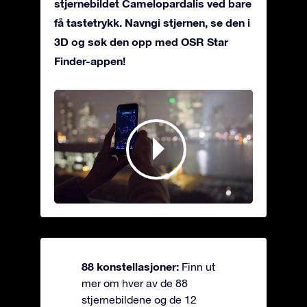
stjernebildet Camelopardalis ved bare
få tastetrykk. Navngi stjernen, se den i
3D og søk den opp med OSR Star
Finder-appen!
88 konstellasjoner:
Finn ut
mer om hver av de 88
stjernebildene og de 12