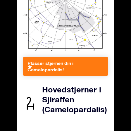
Plasser stjernen din i
Camelopardalis!
Hovedstjerner i
Sjiraffen
(Camelopardalis)