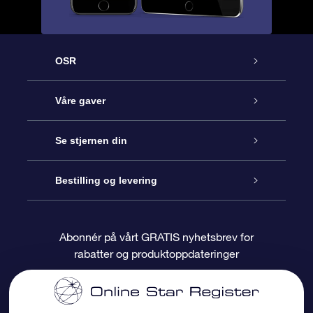
OSR
Kundeservice
Våre gaver
Kontakt oss
Online Stjernegave
Se stjernen din
Bloggen
OSR Gavepakke
Star Register
Bestilling og levering
Ofte stilte spørsmål
Super Star Gift
OSR Star Finder App
Kundeinnlogging
Abonnér på vårt GRATIS nyhetsbrev for
rabatter og produktoppdateringer
Anmeldelser
OSR-gavekortet
Pesontilpasset stjerneside
Betalingsinformasjon
Bedriftsgaver
One Million Stars
Fraktinformasjon