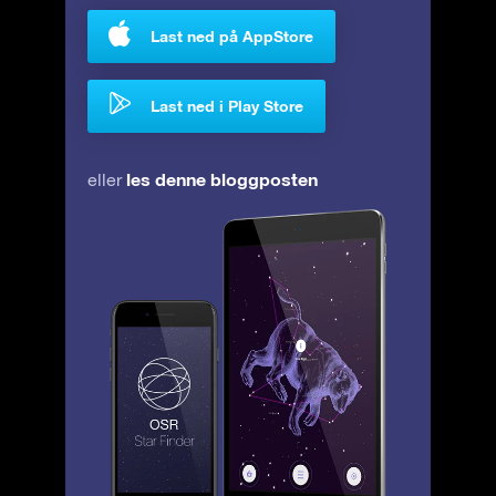
Last ned på AppStore
Last ned i Play Store
les denne bloggposten
eller