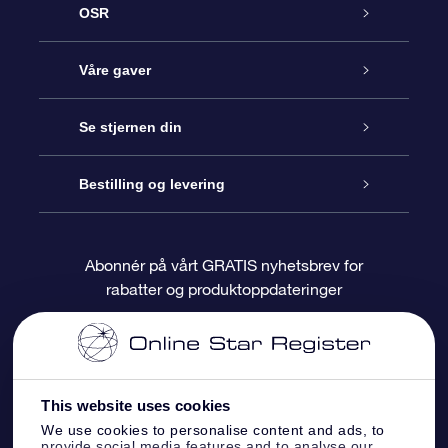
OSR
Kundeservice
Våre gaver
Kontakt oss
Online Stjernegave
Se stjernen din
Bloggen
OSR Gavepakke
Star Register
Bestilling og levering
Ofte stilte spørsmål
Super Star Gift
OSR Star Finder App
Kundeinnlogging
Abonnér på vårt GRATIS nyhetsbrev for
rabatter og produktoppdateringer
Anmeldelser
OSR-gavekortet
Pesontilpasset stjerneside
Betalingsinformasjon
Bedriftsgaver
One Million Stars
Fraktinformasjon
This website uses cookies
OSR Starsaver
Returpolicy
We use cookies to personalise content and ads, to
provide social media features and to analyse our