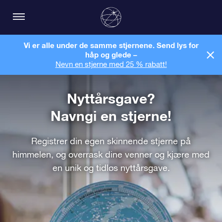
Vi er alle under de samme stjernene. Send lys for
håp og glede –
Nevn en stjerne med 25 % rabatt!
Nyttårsgave?
Navngi en stjerne!
Registrer din egen skinnende stjerne på
himmelen, og overrask dine venner og kjære med
en unik og tidløs nyttårsgave.