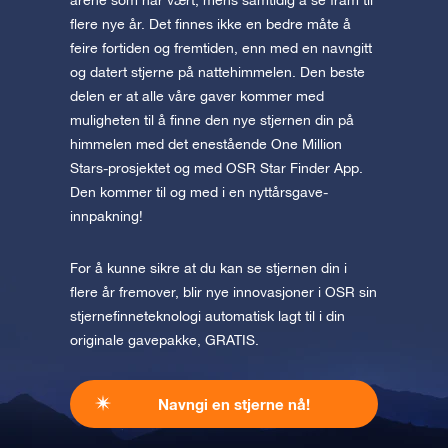
årene som har vært, mens samtidig å se fram til
flere nye år. Det finnes ikke en bedre måte å
feire fortiden og fremtiden, enn med en navngitt
og datert stjerne på nattehimmelen. Den beste
delen er at alle våre gaver kommer med
muligheten til å finne den nye stjernen din på
himmelen med det enestående One Million
Stars-prosjektet og med OSR Star Finder App.
Den kommer til og med i en nyttårsgave-
innpakning!
For å kunne sikre at du kan se stjernen din i
flere år fremover, blir nye innovasjoner i OSR sin
stjernefinneteknologi automatisk lagt til i din
originale gavepakke, GRATIS.
Navngi en stjerne nå!