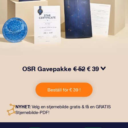
OSR Gavepakke
€ 52
€ 39
Få øyne til å glitre med vår OSR-gavepakke! Denne
gaven inkluderer en vakker konvolutt og personlige
Beställ för € 39 !
dokumenter som kan sendes til en adresse etter eget
valg, samt digitale dokumenter og gratis bruk av våre
apper. Det er en magisk måte å gi en evigvarende gave
NYHET:
Velg en stjernebilde gratis & få en GRATIS
til venner og kjære på.
Stjernebilde-PDF!