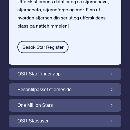
Utforsk stjernens detaljer og se stjernenavn,
stjernedato, stjernefarge og mer. Finn ut
hvordan stjernen din ser ut og utforsk dens
plass på nattehimmelen!
Besøk Star Register
OSR Star Finder app
Finn stjernen din på nattehimmelen med
Pesontilpasset stjerneside
OSR Star Finder App
Personliggjør Stjernegaven din med en
One Million Stars
gratis Stjerneside
One Million Stars: Utforsk vårt galaktiske
OSR Starsaver
nabolag