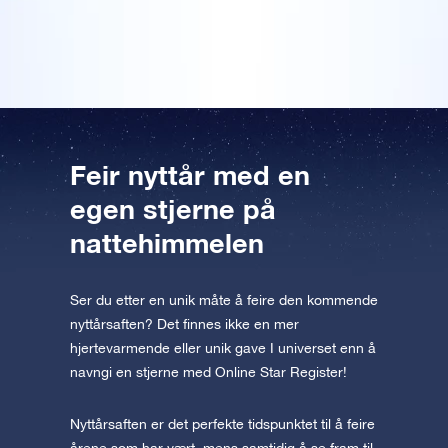
Forhåndsvis OSR Starsaver
skikkelig original nyttårspresang.
appen nå og fly til stjernene!
Besøk One Million Stars
Utforsk universet i VR
AppStore (iOS)
Play Butikk (Android)
Feir nyttår med en
egen stjerne på
nattehimmelen
Ser du etter en unik måte å feire den kommende
nyttårsaften? Det finnes ikke en mer
hjertevarmende eller unik gave I universet enn å
navngi en stjerne med Online Star Register!
Nyttårsaften er det perfekte tidspunktet til å feire