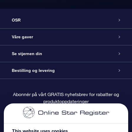
OSR
Kundeservice
Våre gaver
Kontakt oss
Online Stjernegave
Se stjernen din
Bloggen
OSR Gavepakke
Star Register
Bestilling og levering
Ofte stilte spørsmål
Super Star Gift
OSR Star Finder App
Kundeinnlogging
Abonnér på vårt GRATIS nyhetsbrev for rabatter og
produktoppdateringer
Anmeldelser
OSR-gavekortet
Pesontilpasset stjerneside
Betalingsinformasjon
Bedriftsgaver
One Million Stars
Fraktinformasjon
This website uses cookies