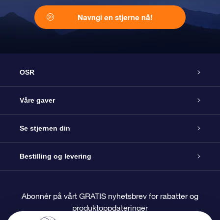
Navngi en stjerne nå!
OSR
Kundeservice
Våre gaver
Kontakt oss
Online Stjernegave
Se stjernen din
Bloggen
OSR Gavepakke
Star Register
Bestilling og levering
Ofte stilte spørsmål
Super Star Gift
OSR Star Finder App
Kundeinnlogging
Abonnér på vårt GRATIS nyhetsbrev for rabatter og
produktoppdateringer
Anmeldelser
OSR-gavekortet
Pesontilpasset stjerneside
Betalingsinformasjon