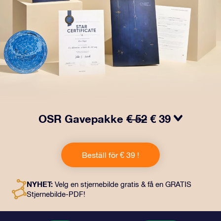
OSR Gavepakke
€ 52
€ 39
Få øyne til å glitre med vår OSR-gavepakke! Denne
gaven inkluderer en vakker konvolutt og personlige
Beställ för € 39 !
dokumenter som kan sendes til en adresse etter eget
valg, samt digitale dokumenter og gratis bruk av våre
apper. Det er en magisk måte å gi en evigvarende gave
NYHET:
Velg en stjernebilde gratis & få en GRATIS
til venner og kjære på.
Stjernebilde-PDF!