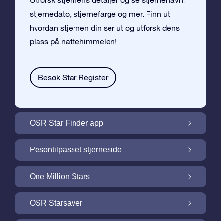
Utforsk stjernens detaljer og se stjernenavn,
stjernedato, stjernefarge og mer. Finn ut
hvordan stjernen din ser ut og utforsk dens
plass på nattehimmelen!
Besøk Star Register
OSR Star Finder app
Finn stjernen din på nattehimmelen med
Pesontilpasset stjerneside
OSR Star Finder App
Personliggjør Stjernegaven din med en
One Million Stars
gratis Stjerneside
One Million Stars: Utforsk vårt galaktiske
OSR Starsaver
nabolag