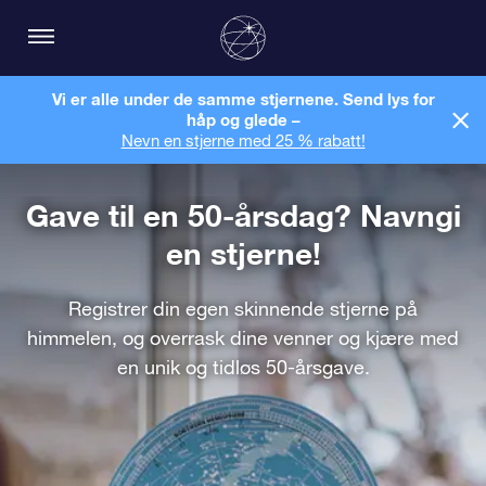
Vi er alle under de samme stjernene. Send lys for
håp og glede –
Nevn en stjerne med 25 % rabatt!
Gave til en 50-årsdag? Navngi
en stjerne!
Registrer din egen skinnende stjerne på
himmelen, og overrask dine venner og kjære med
en unik og tidløs 50-årsgave.