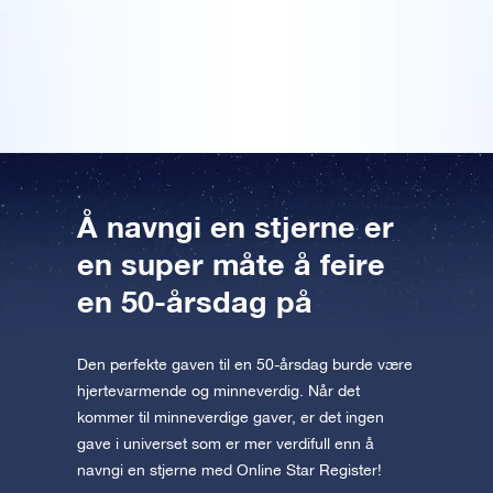
Forhåndsvis OSR Starsaver
var en spøk. Men vi gikk inn på nettet så jeg kunne
appen nå og fly til stjernene!
vise ham hvor han kunne finne stjernen sin, og han slo
opp koordinaten sin på stjernekartet som fulgte med.
Besøk One Million Stars
Utforsk universet i VR
AppStore (iOS)
Play Butikk (Android)
Å navngi en stjerne er
en super måte å feire
en 50-årsdag på
Den perfekte gaven til en 50-årsdag burde være
hjertevarmende og minneverdig. Når det
kommer til minneverdige gaver, er det ingen
gave i universet som er mer verdifull enn å
navngi en stjerne med Online Star Register!