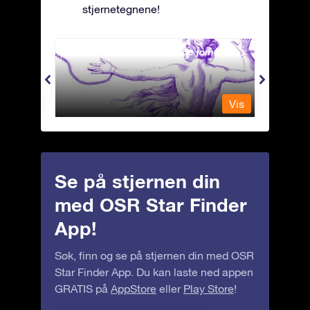
stjernetegnene!
Andromeda - Den lenkede jomfrua
Antli
Vis
Vis
Se på stjernen din
med OSR Star Finder
App!
Søk, finn og se på stjernen din med OSR
Star Finder App. Du kan laste ned appen
GRATIS på
AppStore
eller
Play Store
!