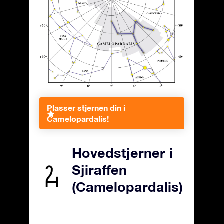
Plasser stjernen din i
Camelopardalis!
Hovedstjerner i
Sjiraffen
(Camelopardalis)