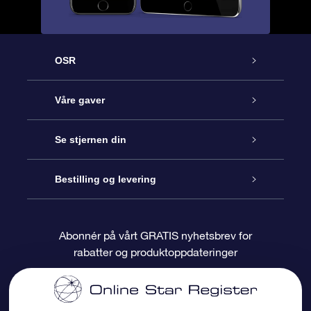
OSR
Kundeservice
Våre gaver
Kontakt oss
Online Stjernegave
Se stjernen din
Bloggen
OSR Gavepakke
Star Register
Bestilling og levering
Ofte stilte spørsmål
Super Star Gift
OSR Star Finder App
Kundeinnlogging
Abonnér på vårt GRATIS nyhetsbrev for
rabatter og produktoppdateringer
Anmeldelser
OSR-gavekortet
Pesontilpasset stjerneside
Betalingsinformasjon
Bedriftsgaver
One Million Stars
Fraktinformasjon