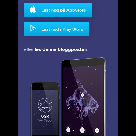
Last ned på AppStore
Last ned i Play Store
les denne bloggposten
eller