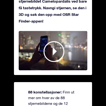
stjernebildet Camelopardalis ved bare
få tastetrykk. Navngi stjernen, se den i
3D og søk den opp med OSR Star
Finder-appen!
88 konstellasjoner:
Finn ut
mer om hver av de 88
stjernebildene og de 12