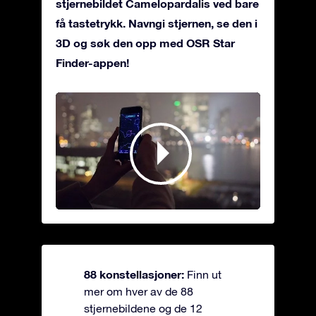
stjernebildet Camelopardalis ved bare
få tastetrykk. Navngi stjernen, se den i
3D og søk den opp med OSR Star
Finder-appen!
88 konstellasjoner:
Finn ut
mer om hver av de 88
stjernebildene og de 12