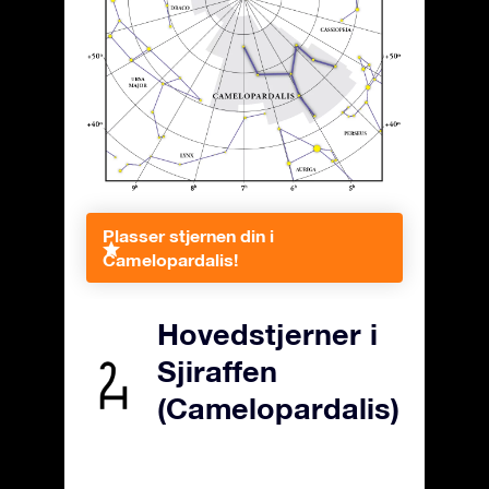
Plasser stjernen din i
Camelopardalis!
Hovedstjerner i
Sjiraffen
(Camelopardalis)