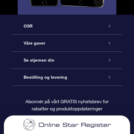
OSR
Kundeservice
Våre gaver
Kontakt oss
Online Stjernegave
Se stjernen din
Bloggen
OSR Gavepakke
Star Register
Bestilling og levering
Ofte stilte spørsmål
Super Star Gift
OSR Star Finder App
Kundeinnlogging
Abonnér på vårt GRATIS nyhetsbrev for
rabatter og produktoppdateringer
Anmeldelser
OSR-gavekortet
Pesontilpasset stjerneside
Betalingsinformasjon
Bedriftsgaver
One Million Stars
Fraktinformasjon