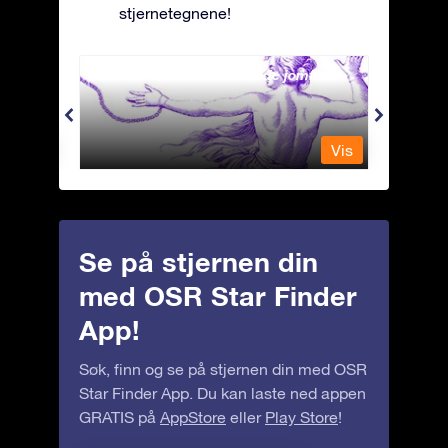
stjernetegnene!
Andromeda - Den lenkede jomfrua
Antli
Vis
Vis
Se på stjernen din
med OSR Star Finder
App!
Søk, finn og se på stjernen din med OSR
Star Finder App. Du kan laste ned appen
GRATIS på
AppStore
eller
Play Store
!