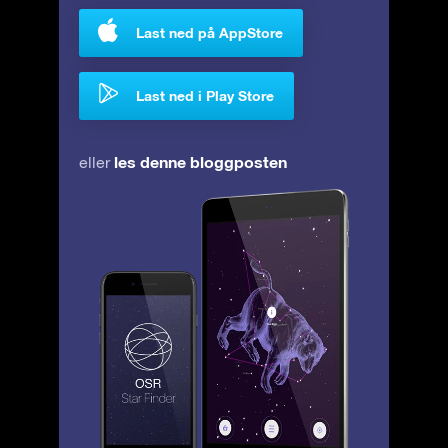
Last ned på AppStore
Last ned i Play Store
les denne bloggposten
eller