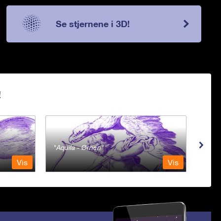
Se stjernene i 3D!
!
Aquila - Ørnen
Aqu
Vis
Vis