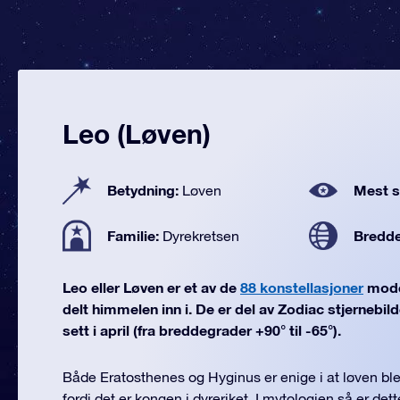
Leo (Løven)
Betydning:
Mest se
Løven
Familie:
Bredd
Dyrekretsen
Leo eller Løven er et av de
88 konstellasjoner
mode
delt himmelen inn i. De er del av Zodiac stjernebild
sett i april (fra breddegrader +90° til -65°).
Både Eratosthenes og Hyginus er enige i at løven bl
fordi det er kongen i dyreriket. I mytologien så er de