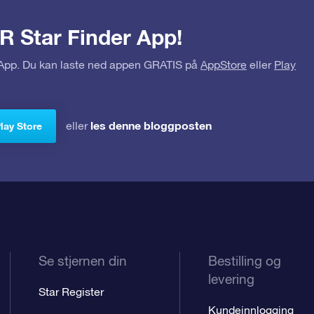
R Star Finder App!
r App. Du kan laste ned appen GRATIS på
AppStore
eller
Play
les denne bloggposten
eller
Play Store
Se stjernen din
Bestilling og
levering
Star Register
Kundeinnlogging