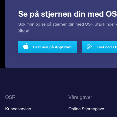
Se på stjernen din med OS
Søk, finn og se på stjernen din med OSR Star Finde
Store
!
Last ned på AppStore
Last ned i 
OSR
Våre gaver
Kundeservice
Online Stjernegave