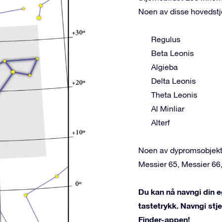
Noen av disse hovedstj
Regulus
Beta Leonis
Algieba
Delta Leonis
Theta Leonis
Al Minliar
Alterf
Noen av dypromsobjekte
Messier 65, Messier 66
Du kan nå navngi din eg
tastetrykk. Navngi st
Finder-appen!