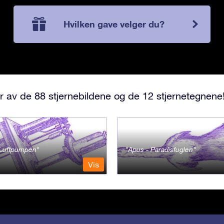
Hvilken gave velger du?
r av de 88 stjernebildene og de 12 stjernetegnene
- Luftpumpen
Apus - Paradisfuglen
Vis