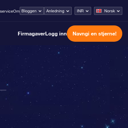
Bloggen
Anledning
INR
Norsk
service
Om
Firmagaver
Logg inn
Navngi en stjerne!