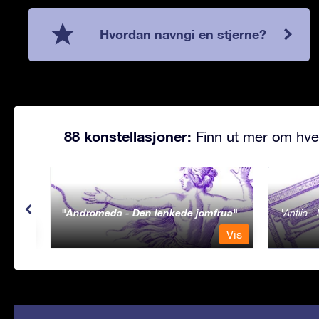
Hvordan navngi en stjerne?
88 konstellasjoner:
Finn ut mer om hve
Andromeda - Den lenkede jomfrua
Antlia 
Vis
Vis