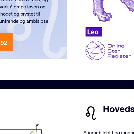
rverk å drepe løven og
odet og brystet til
pmuntrende og ambisiøse.
592
Hovedst
Stjernebildet Leo inneh