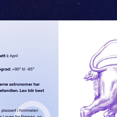
tt i:
April
egrad:
+90° til -65°
rne astronomer har
efamilien. Leo blir best
e plassert i himmelen
tte Løven fra Nemea, og