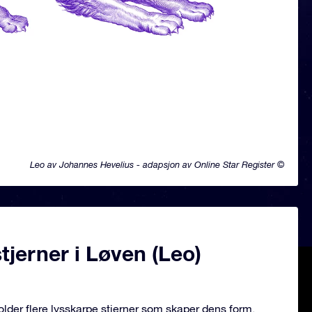
Leo av Johannes Hevelius - adapsjon av Online Star Register ©
jerner i Løven (Leo)
older flere lysskarpe stjerner som skaper dens form.