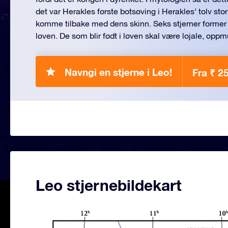
det var Herakles første botsøving i Herakles’ tolv sto
komme tilbake med dens skinn. Seks stjerner former h
løven. De som blir født i løven skal være lojale, op
Navngi en stjerne i Leo!
Fra ₹ 2
Leo stjernebildekart