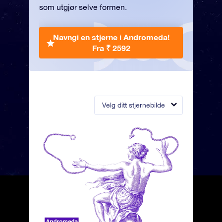
som utgjør selve formen.
Navngi en stjerne i Andromeda!
Fra ₹ 2592
Velg ditt stjernebilde