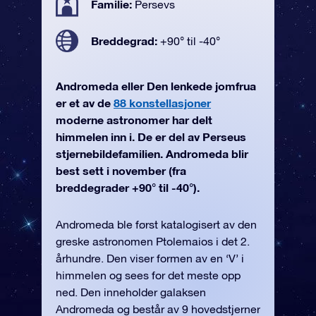
Familie:
Persevs
Breddegrad:
+90° til -40°
Andromeda eller Den lenkede jomfrua
er et av de
88 konstellasjoner
moderne astronomer har delt
himmelen inn i. De er del av Perseus
stjernebildefamilien. Andromeda blir
best sett i november (fra
breddegrader +90° til -40°).
Andromeda ble først katalogisert av den
greske astronomen Ptolemaios i det 2.
århundre. Den viser formen av en ‘V’ i
himmelen og sees for det meste opp
ned. Den inneholder galaksen
Andromeda og består av 9 hovedstjerner