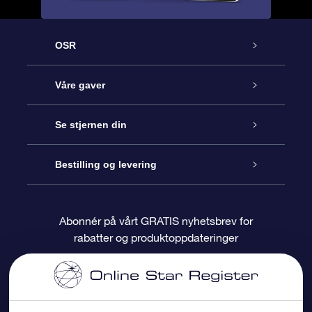
OSR
Kundeservice
Våre gaver
Kontakt oss
Online Stjernegave
Se stjernen din
Bloggen
OSR Gavepakke
Star Register
Bestilling og levering
Ofte stilte spørsmål
Super Star Gift
OSR Star Finder App
Kundeinnlogging
Abonnér på vårt GRATIS nyhetsbrev for
rabatter og produktoppdateringer
Anmeldelser
OSR-gavekortet
Pesontilpasset stjerneside
Betalingsinformasjon
Bedriftsgaver
One Million Stars
Fraktinformasjon