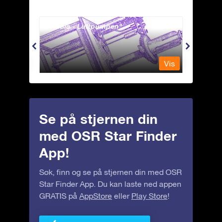
Antlia - Luftpumpen
Apus 
Vis
Vis
Se på stjernen din
med OSR Star Finder
App!
Søk, finn og se på stjernen din med OSR
Star Finder App. Du kan laste ned appen
GRATIS på
AppStore
eller
Play Store
!