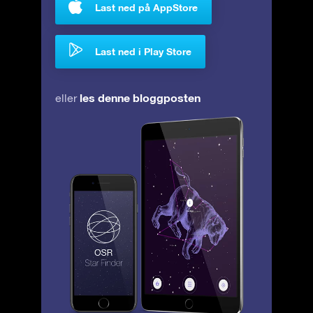
Last ned på AppStore
Last ned i Play Store
les denne bloggposten
eller