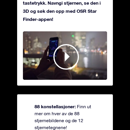
tastetrykk. Navngi stjernen, se den i
3D og søk den opp med OSR Star
Finder-appen!
88 konstellasjoner:
Finn ut
mer om hver av de 88
stjernebildene og de 12
stjernetegnene!