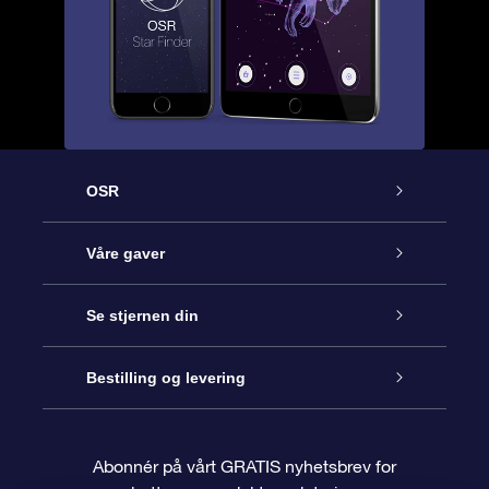
OSR
Kundeservice
Våre gaver
Kontakt oss
Online Stjernegave
Se stjernen din
Bloggen
OSR Gavepakke
Star Register
Bestilling og levering
Ofte stilte spørsmål
Super Star Gift
OSR Star Finder App
Kundeinnlogging
Abonnér på vårt GRATIS nyhetsbrev for