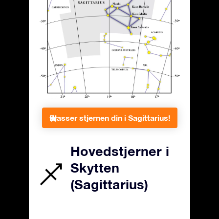
Plasser stjernen din i Sagittarius!
Hovedstjerner i
Skytten
(Sagittarius)