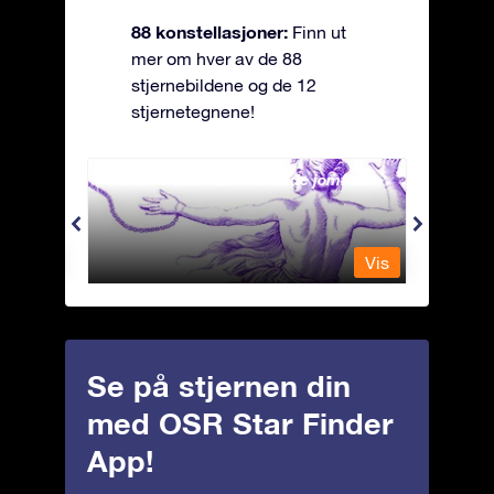
88 konstellasjoner:
Finn ut
mer om hver av de 88
stjernebildene og de 12
stjernetegnene!
Andromeda - Den lenkede jomfrua
Antli
Vis
Vis
Se på stjernen din
med OSR Star Finder
App!