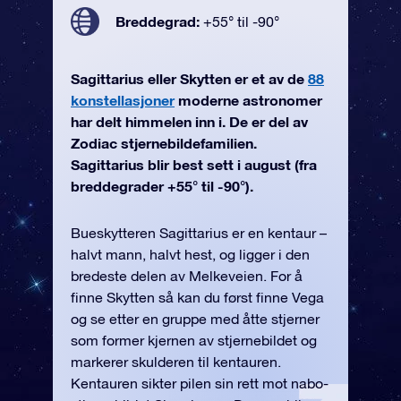
Breddegrad:
+55° til -90°
Sagittarius eller Skytten er et av de
88
konstellasjoner
moderne astronomer
har delt himmelen inn i. De er del av
Zodiac stjernebildefamilien.
Sagittarius blir best sett i august (fra
breddegrader +55° til -90°).
Bueskytteren Sagittarius er en kentaur –
halvt mann, halvt hest, og ligger i den
bredeste delen av Melkeveien. For å
finne Skytten så kan du først finne Vega
og se etter en gruppe med åtte stjerner
som former kjernen av stjernebildet og
markerer skulderen til kentauren.
Kentauren sikter pilen sin rett mot nabo-