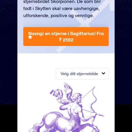
stjernebildet Skorpionen. De som blir
født i Skytten skal være uavhengige,
utforskende, positive og vennlige.
Navngi en stjerne i Sagittarius!
Fra
₹ 2592
Velg ditt stjernebilde