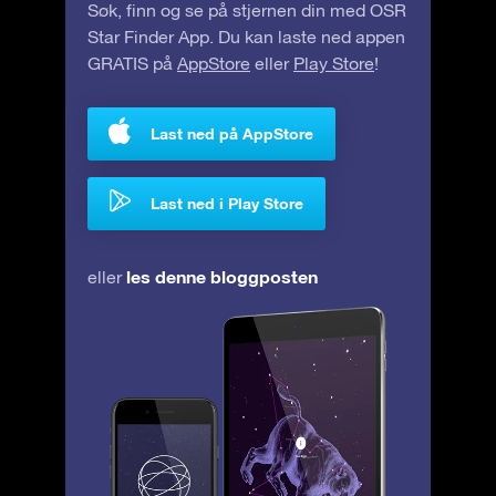
Søk, finn og se på stjernen din med OSR
Star Finder App. Du kan laste ned appen
GRATIS på
AppStore
eller
Play Store
!
Last ned på AppStore
Last ned i Play Store
les denne bloggposten
eller