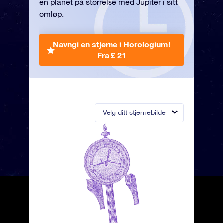
en planet på størrelse med Jupiter i sitt
omløp.
Navngi en stjerne i Horologium!
Fra £ 21
Velg ditt stjernebilde