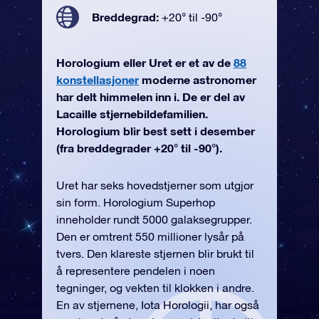
Breddegrad:
+20° til -90°
Horologium eller Uret er et av de
88
konstellasjoner
moderne astronomer
har delt himmelen inn i. De er del av
Lacaille stjernebildefamilien.
Horologium blir best sett i desember
(fra breddegrader +20° til -90°).
Uret har seks hovedstjerner som utgjør
sin form. Horologium Superhop
inneholder rundt 5000 galaksegrupper.
Den er omtrent 550 millioner lysår på
tvers. Den klareste stjernen blir brukt til
å representere pendelen i noen
tegninger, og vekten til klokken i andre.
En av stjernene, Iota Horologii, har også