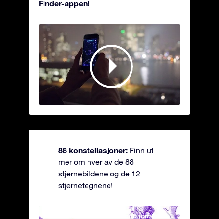
Finder-appen!
88 konstellasjoner:
Finn ut
mer om hver av de 88
stjernebildene og de 12
stjernetegnene!
Andromeda - Den lenkede jomfrua
Antli