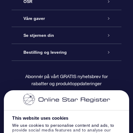
OSR
Kundeservice
Våre gaver
Kontakt oss
Online Stjernegave
Se stjernen din
Bloggen
OSR Gavepakke
Star Register
Bestilling og levering
Ofte stilte spørsmål
Super Star Gift
OSR Star Finder App
Kundeinnlogging
Abonnér på vårt GRATIS nyhetsbrev for
rabatter og produktoppdateringer
Anmeldelser
OSR-gavekortet
Pesontilpasset stjerneside
Betalingsinformasjon
Bedriftsgaver
One Million Stars
Fraktinformasjon
This website uses cookies
OSR Starsaver
Returpolicy
We use cookies to personalise content and ads, to
provide social media features and to analyse our