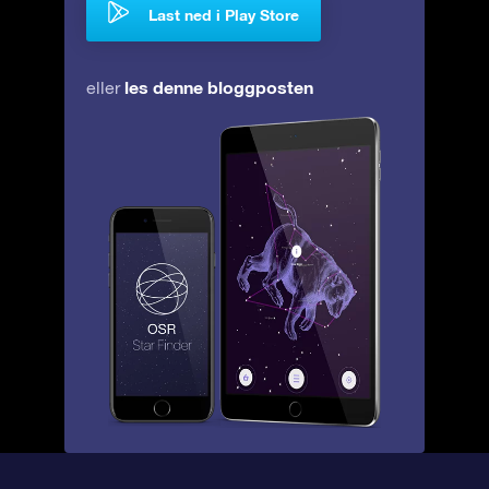
Last ned i Play Store
les denne bloggposten
eller