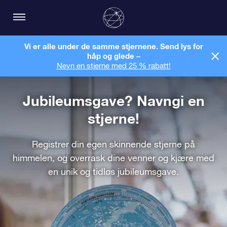
Vi er alle under de samme stjernene. Send lys for
håp og glede –
Nevn en stjerne med 25 % rabatt!
Jubileumsgave? Navngi en
stjerne!
Registrer din egen skinnende stjerne på
himmelen, og overrask dine venner og kjære med
en unik og tidløs jubileumsgave.