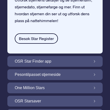
Utforsk stjernens detaljer og se stjernenavn,
stjernedato, stjernefarge og mer. Finn ut
hvordan stjernen din ser ut og utforsk dens
plass på nattehimmelen!
Besøk Star Register
OSR Star Finder app
Finn stjernen din på nattehimmelen med
Pesontilpasset stjerneside
OSR Star Finder App
Personliggjør Stjernegaven din med en
One Million Stars
gratis Stjerneside
One Million Stars: Utforsk vårt galaktiske
OSR Starsaver
nabolag