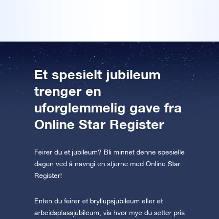
Forhåndsvis OSR Starsaver
appen nå og fly til stjernene!
Besøk One Million Stars
Utforsk universet i VR
AppStore (iOS)
Play Butikk (Android)
Et spesielt jubileum
trenger en
uforglemmelig gave fra
Online Star Register
Feirer du et jubileum? Bli minnet denne spesielle
dagen ved å navngi en stjerne med Online Star
Register!
Enten du feirer et bryllupsjubileum eller et
arbeidsplassjubileum, vis hvor mye du setter pris