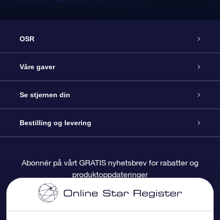
OSR
Kundeservice
Våre gaver
Kontakt oss
Online Stjernegave
Se stjernen din
Bloggen
OSR Gavepakke
Star Register
Bestilling og levering
Ofte stilte spørsmål
Super Star Gift
OSR Star Finder App
Kundeinnlogging
Abonnér på vårt GRATIS nyhetsbrev for rabatter og
produktoppdateringer
Anmeldelser
OSR-gavekortet
Pesontilpasset stjerneside
Betalingsinformasjon
Bedriftsgaver
One Million Stars
Fraktinformasjon