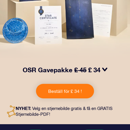
OSR Gavepakke
£ 45
£ 34
Få øyne til å glitre med vår OSR-gavepakke! Denne
gaven inkluderer en vakker konvolutt og personlige
Beställ för £ 34 !
dokumenter som kan sendes til en adresse etter eget
valg, samt digitale dokumenter og gratis bruk av våre
apper. Det er en magisk måte å gi en evigvarende gave
NYHET:
Velg en stjernebilde gratis & få en GRATIS
til venner og kjære på.
Stjernebilde-PDF!