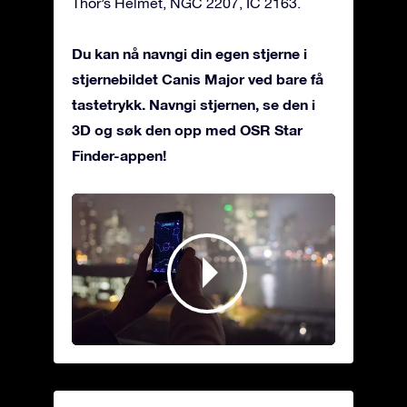
Thor’s Helmet, NGC 2207, IC 2163.
Du kan nå navngi din egen stjerne i
stjernebildet Canis Major ved bare få
tastetrykk. Navngi stjernen, se den i
3D og søk den opp med OSR Star
Finder-appen!