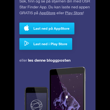
Søk, finn og se på stjernen din med OSR
Star Finder App. Du kan laste ned appen
GRATIS på
AppStore
eller
Play Store
!
Last ned på AppStore
Last ned i Play Store
les denne bloggposten
eller