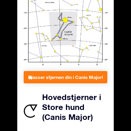
Plasser stjernen din i Canis Major!
Hovedstjerner i
Store hund
(Canis Major)