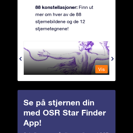
88 konstellasjoner:
Finn ut
mer om hver av de 88
stjernebildene og de 12
stjernetegnene!
Andromeda - Den lenkede jomfrua
Antli
Vis
Vis
Se på stjernen din
med OSR Star Finder
App!