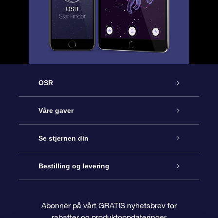
OSR
Kundeservice
Våre gaver
Kontakt oss
Online Stjernegave
Se stjernen din
Bloggen
OSR Gavepakke
Star Register
Bestilling og levering
Ofte stilte spørsmål
Super Star Gift
OSR Star Finder App
Kundeinnlogging
Abonnér på vårt GRATIS nyhetsbrev for
rabatter og produktoppdateringer