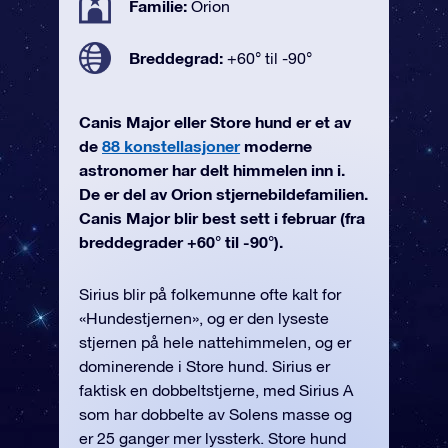
Familie:
Orion
Breddegrad:
+60° til -90°
Canis Major eller Store hund er et av
de
88 konstellasjoner
moderne
astronomer har delt himmelen inn i.
De er del av Orion stjernebildefamilien.
Canis Major blir best sett i februar (fra
breddegrader +60° til -90°).
Sirius blir på folkemunne ofte kalt for
«Hundestjernen», og er den lyseste
stjernen på hele nattehimmelen, og er
dominerende i Store hund. Sirius er
faktisk en dobbeltstjerne, med Sirius A
som har dobbelte av Solens masse og
er 25 ganger mer lyssterk. Store hund