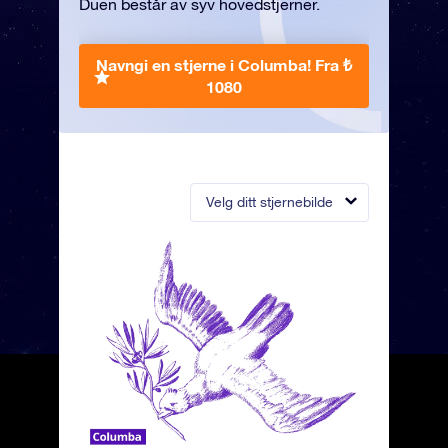
Duen består av syv hovedstjerner.
Navngi en stjerne i Columba!
Fra ₺
1080
Velg ditt stjernebilde