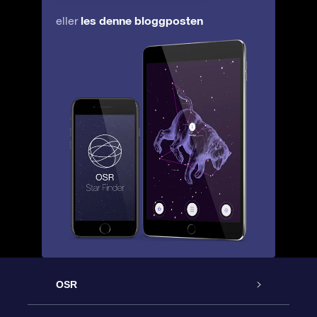
les denne bloggposten
eller
OSR