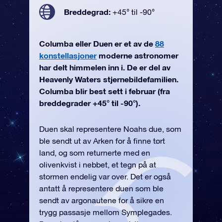
Breddegrad:
+45° til -90°
Columba eller Duen er et av de
88
konstellasjoner
moderne astronomer
har delt himmelen inn i. De er del av
Heavenly Waters stjernebildefamilien.
Columba blir best sett i februar (fra
breddegrader +45° til -90°).
Duen skal representere Noahs due, som
ble sendt ut av Arken for å finne tørt
land, og som returnerte med en
olivenkvist i nebbet, et tegn på at
stormen endelig var over. Det er også
antatt å representere duen som ble
sendt av argonautene for å sikre en
trygg passasje mellom Symplegades.