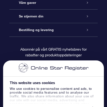
Kundeservice
Våre gaver
Kontakt oss
Online Stjernegave
Se stjernen din
Bloggen
OSR Gavepakke
Star Register
Bestilling og levering
Ofte stilte spørsmål
Super Star Gift
OSR Star Finder App
Kundeinnlogging
Abonnér på vårt GRATIS nyhetsbrev for
rabatter og produktoppdateringer
Anmeldelser
OSR-gavekortet
Pesontilpasset stjerneside
Betalingsinformasjon
Bedriftsgaver
One Million Stars
Fraktinformasjon
This website uses cookies
OSR Starsaver
Returpolicy
We use cookies to personalise content and ads, to
provide social media features and to analyse our
traffic. We also share information about your use of
Fly me to the Stars VR-app
Stjernebildene
our site with our social media, advertising and
analytics partners who may combine it with other