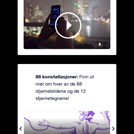
88 konstellasjoner:
Finn ut
mer om hver av de 88
stjernebildene og de 12
stjernetegnene!
Andromeda - Den lenkede jomfrua
Antli