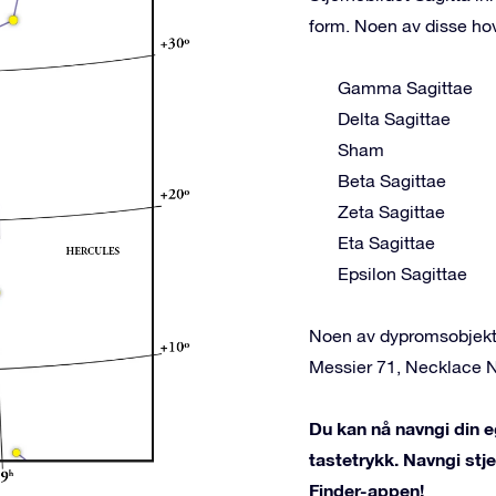
form. Noen av disse ho
Gamma Sagittae
Delta Sagittae
Sham
Beta Sagittae
Zeta Sagittae
Eta Sagittae
Epsilon Sagittae
Noen av dypromsobjekten
Messier 71, Necklace 
Du kan nå navngi din eg
tastetrykk. Navngi st
Finder-appen!