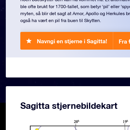
ble ofte brukt før 1700-tallet, som betyr ‘pil’ eller ‘s
myten, så blir det sagt at Amor, Apollo og Herkules b
også ha vært en pil fra buen til Skytten.
Navngi en stjerne i Sagitta!
Fra 
Sagitta stjernebildekart