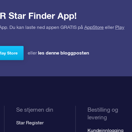
R Star Finder App!
r App. Du kan laste ned appen GRATIS på
AppStore
eller
Play
les denne bloggposten
eller
Play Store
Se stjernen din
Bestilling og
levering
Star Register
Kundeinnlogging