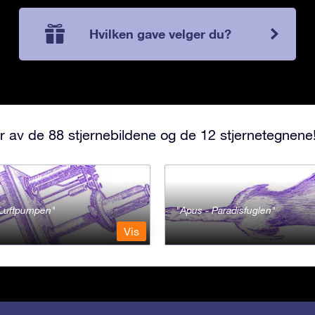
Hvilken gave velger du?
r av de 88 stjernebildene og de 12 stjernetegnene
- Luftpumpen
Apus - Paradisfuglen
Vis