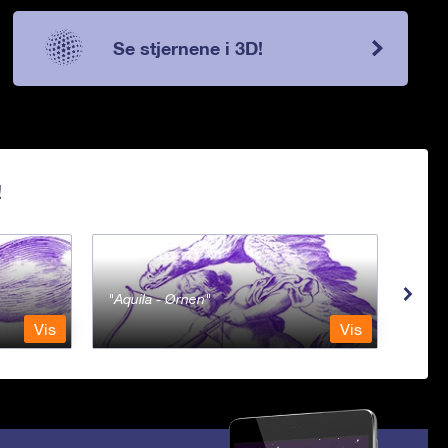
Se stjernene i 3D!
!
Aquila - Ørnen
Aqu
Vis
Vis