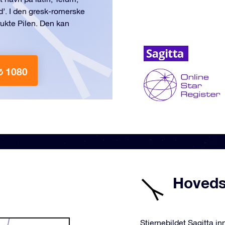
pyd’. I den gresk-romerske
rukte Pilen. Den kan
₺ 1080
Hovedst
Stjernebildet Sagitta i