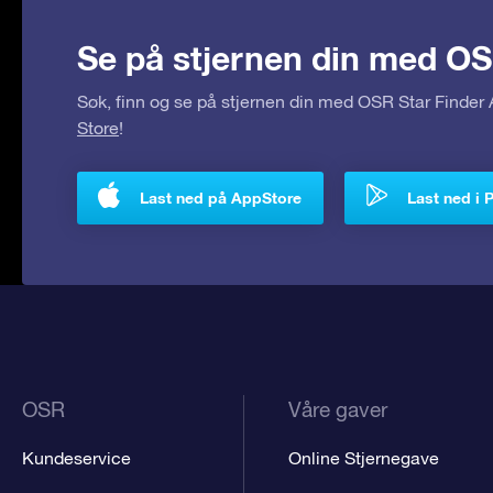
Se på stjernen din med OS
Søk, finn og se på stjernen din med OSR Star Finde
Store
!
Last ned på AppStore
Last ned i 
OSR
Våre gaver
Kundeservice
Online Stjernegave