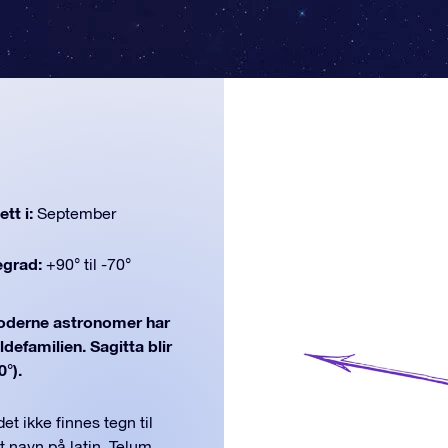
tt i:
September
egrad:
+90° til -70°
derne astronomer har
ldefamilien. Sagitta blir
0°).
t ikke finnes tegn til
 navn på latin, Telum,