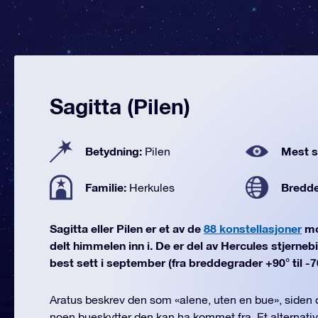
Sagitta (Pilen)
Betydning:
Mest se
Pilen
Familie:
Bredd
Herkules
Sagitta eller Pilen er et av de
88 konstellasjoner
mo
delt himmelen inn i. De er del av Hercules stjernebi
best sett i september (fra breddegrader +90° til -7
Aratus beskrev den som «alene, uten en bue», siden de
noen bueskytter den kan ha kommet fra. Et alternativt