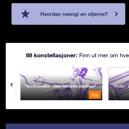
Hvordan navngi en stjerne?
88 konstellasjoner:
Finn ut mer om hve
Andromeda - Den lenkede jomfrua
Antlia 
Vis
Vis