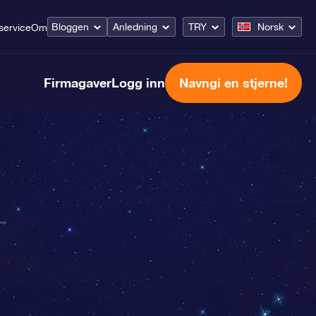
Bloggen
Anledning
TRY
Norsk
service
Om
Firmagaver
Logg inn
Navngi en stjerne!