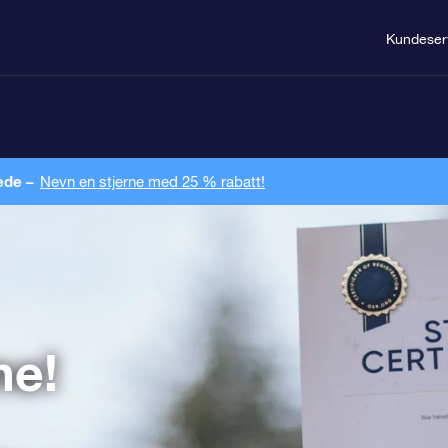
Kundeser
ede –
Nevn en stjerne med 25 % rabatt!
ne!