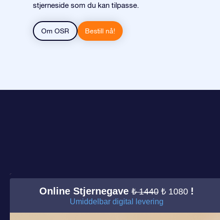
stjerneside som du kan tilpasse.
Om OSR
Bestill nå!
Online Stjernegave
!
₺ 1440
₺ 1080
Umiddelbar digital levering