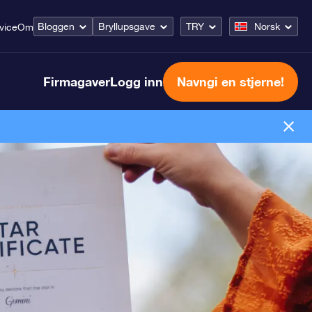
Bloggen
Bryllupsgave
TRY
Norsk
vice
Om
Firmagaver
Logg inn
Navngi en stjerne!