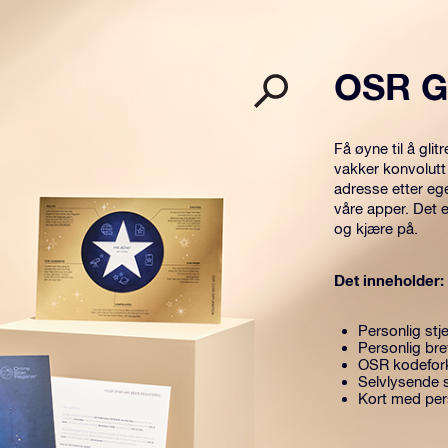
OSR G
Få øyne til å gl
vakker konvolutt
adresse etter eg
våre apper. Det 
og kjære på.
Det inneholder:
Personlig stje
Personlig br
OSR kodefork
Selvlysende s
Kort med per