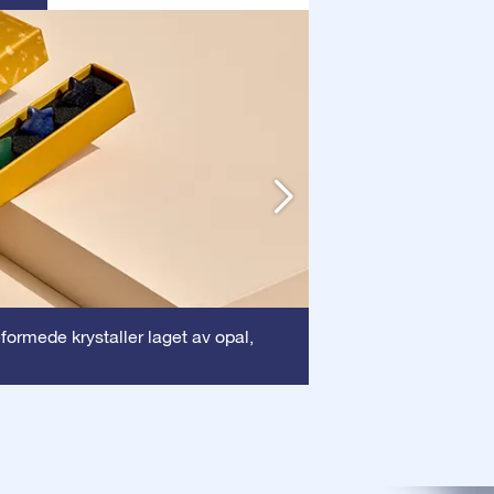
Ramme
eformede krystaller laget av opal,
: Denne r
sikrer at ditt dyreb