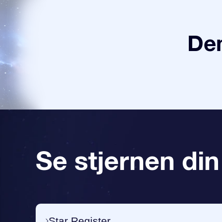
Den
Se stjernen din
Star Register