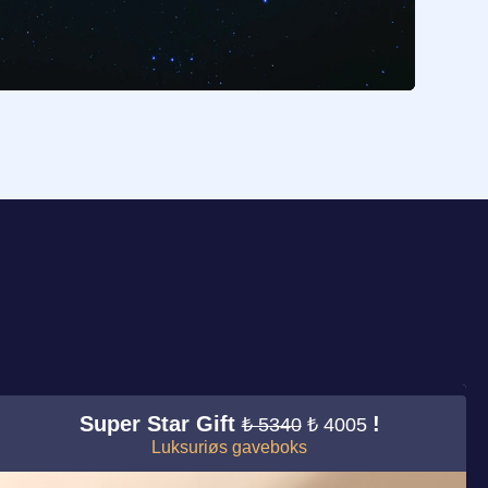
Super Star Gift
!
₺ 5340
₺ 4005
Luksuriøs gaveboks