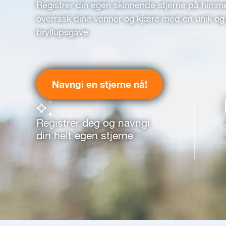
Registrer din egen skinnende stjerne på himm
overrask dine venner og kjære med en unik og 
bryllupsgave.
Navngi en stjerne nå!
Registrer deg og navngi
din helt egen stjerne