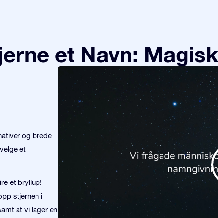
tjerne et Navn: Magisk
nativer og brede
velge et
re et bryllup!
opp stjernen i
amt at vi lager en