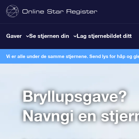
Gaver
Se stjernen din
Lag stjernebildet ditt
Vi er alle under de samme stjernene. Send lys for håp og gl
Bryllupsgave?
Navngi en stjer