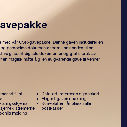
avepakke
itre med vår OSR-gavepakke! Denne gaven inkluderer en
 og personlige dokumenter som kan sendes til en
et valg, samt digitale dokumenter og gratis bruk av
er en magisk måte å gi en evigvarende gave til venner
rnesertifikat
Detaljert, roterende stjernekart
ev
Elegant gaveinnpakning
laringsskjema
Konvolutten får plass i alle
tjerneklistremerke
postkasser
sonlig melding