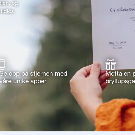
elen, og
tidløs
Se opp på stjernen med
Motta en 
våre unike apper
bryllupsg