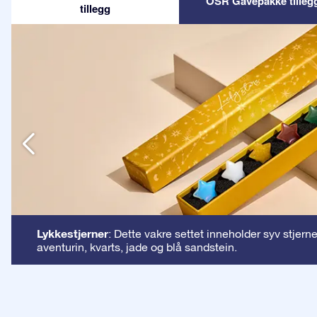
OSR Gavepakke tilleg
tillegg
n
Lykkestjerner
: Dette vakre settet inneholder syv stjern
aventurin, kvarts, jade og blå sandstein.