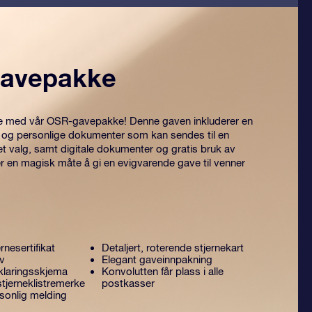
avepakke
itre med vår OSR-gavepakke! Denne gaven inkluderer en
 og personlige dokumenter som kan sendes til en
et valg, samt digitale dokumenter og gratis bruk av
er en magisk måte å gi en evigvarende gave til venner
rnesertifikat
Detaljert, roterende stjernekart
ev
Elegant gaveinnpakning
laringsskjema
Konvolutten får plass i alle
tjerneklistremerke
postkasser
sonlig melding