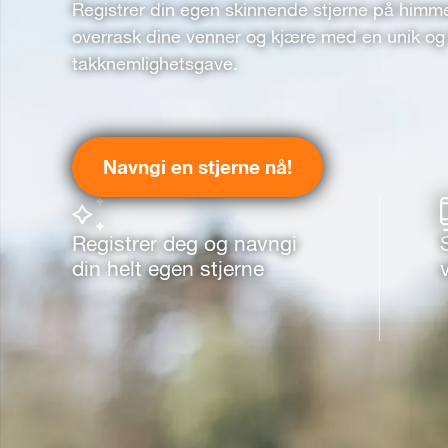
Registrer din egen skinnende stjerne på himm
overrask dine venner og kjære med en unik og 
takknemlighetsgave.
Navngi en stjerne nå!
Registrer deg og navngi
din helt egen stjerne