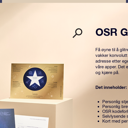
OSR G
Få øyne til å gl
vakker konvolutt
adresse etter eg
våre apper. Det 
og kjære på.
Det inneholder:
Personlig stje
Personlig br
OSR kodefork
Selvlysende s
Kort med per