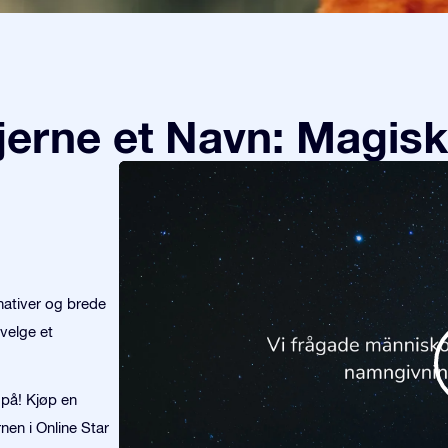
tjerne et Navn: Magisk
nativer og brede
velge et
k på! Kjøp en
nen i Online Star