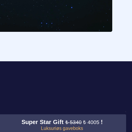
Super Star Gift
!
₺ 5340
₺ 4005
Luksuriøs gaveboks