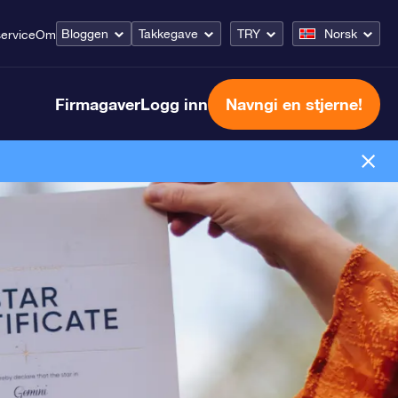
Bloggen
Takkegave
TRY
Norsk
ervice
Om
Firmagaver
Logg inn
Navngi en stjerne!