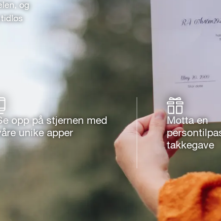
elen, og
tidløs
Se opp på stjernen med
Motta en
våre unike apper
persontilpa
takkegave