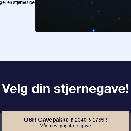
ger en stjerneside
Velg din stjernegave!
OSR Gavepakke
!
₺ 2340
₺ 1755
Vår mest populære gave