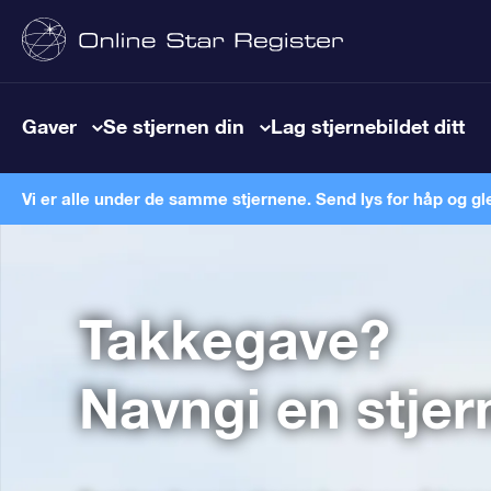
Gaver
Se stjernen din
Lag stjernebildet ditt
Vi er alle under de samme stjernene. Send lys for håp og gl
Takkegave?
Navngi en stjer