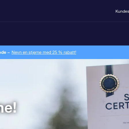
Kundes
ede –
Nevn en stjerne med 25 % rabatt!
ne!