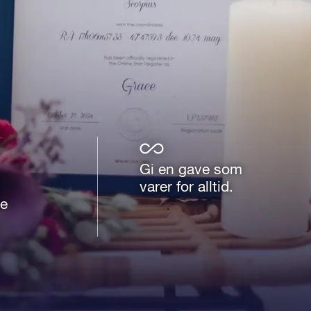
Gi en gave som
varer for alltid.
e