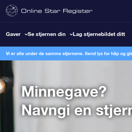
Gaver
Se stjernen din
Lag stjernebildet ditt
Vi er alle under de samme stjernene. Send lys for håp og gl
Minnegave?
Navngi en stjer