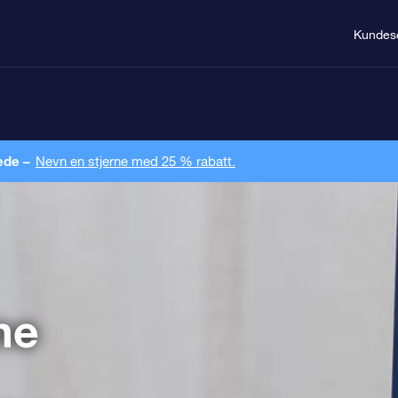
Kundes
ede –
Nevn en stjerne med 25 % rabatt.
ne