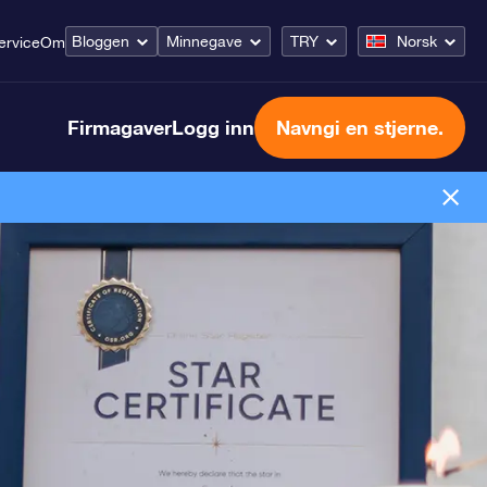
Bloggen
Minnegave
TRY
Norsk
ervice
Om
Firmagaver
Logg inn
Navngi en stjerne.