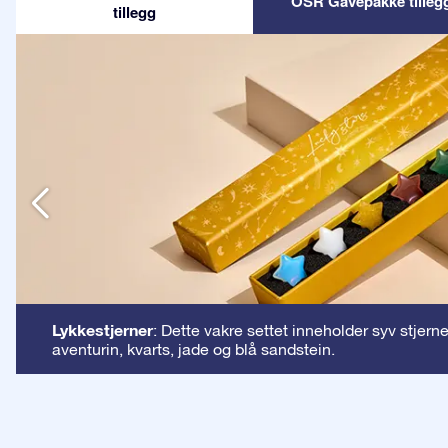
OSR Gavepakke tilleg
tillegg
n
Lykkestjerner
: Dette vakre settet inneholder syv stjern
aventurin, kvarts, jade og blå sandstein.