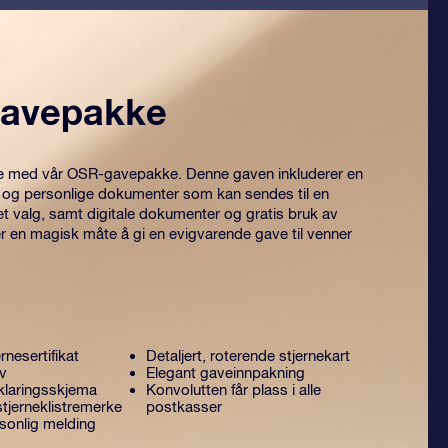
avepakke
itre med vår OSR-gavepakke. Denne gaven inkluderer en
 og personlige dokumenter som kan sendes til en
et valg, samt digitale dokumenter og gratis bruk av
er en magisk måte å gi en evigvarende gave til venner
rnesertifikat
Detaljert, roterende stjernekart
ev
Elegant gaveinnpakning
laringsskjema
Konvolutten får plass i alle
tjerneklistremerke
postkasser
sonlig melding