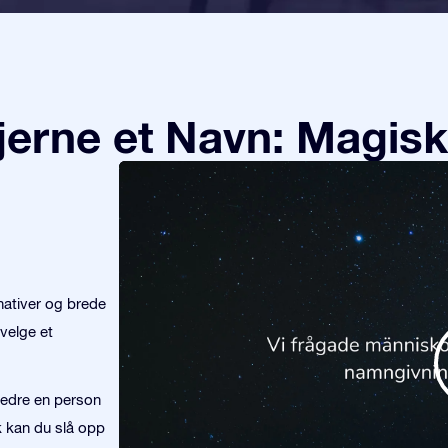
tjerne et Navn: Magisk
nativer og brede
velge et
 hedre en person
nk kan du slå opp