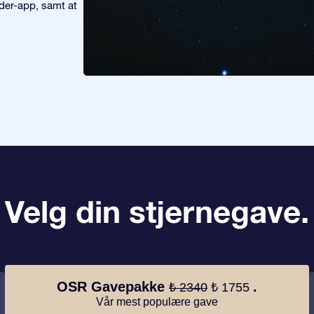
nder-app, samt at
Velg din stjernegave.
OSR Gavepakke
.
₺ 2340
₺ 1755
Vår mest populære gave