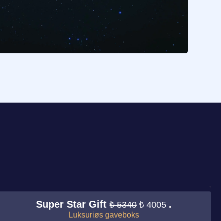
Super Star Gift
.
₺ 5340
₺ 4005
Luksuriøs gaveboks