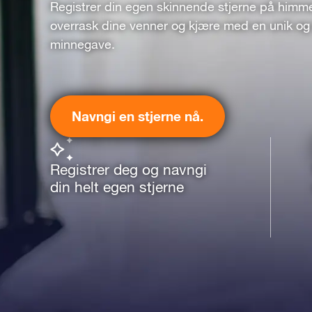
Registrer din egen skinnende stjerne på himm
overrask dine venner og kjære med en unik og 
minnegave.
Navngi en stjerne nå.
Registrer deg og navngi
din helt egen stjerne