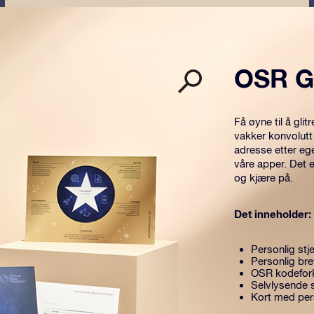
OSR G
Få øyne til å gl
vakker konvolutt
adresse etter eg
våre apper. Det 
og kjære på.
Det inneholder:
Personlig stje
Personlig br
OSR kodefork
Selvlysende s
Kort med per