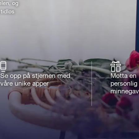
elen, og
tidløs
Se opp på stjernen med
Motta en
våre unike apper
personlig
minnegav