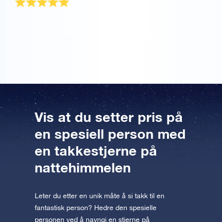
Hva gir du til noen som allerede har alt … en stjerne
vel! Faren min er veldig fornøyd med OSR-
gavepakken. Tusen takk.
Vis at du setter pris på
en spesiell person med
en takkestjerne på
nattehimmelen
Leter du etter en unik måte å si takk til en
fantastisk person? Hedre den spesielle
personen ved å navngi en stjerne på