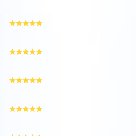
appen nå og fly til stjernene!
tide, og jeg var i stand til å finne stjernen med Star
Finder-appen. Tusen takk!
Besøk One Million Stars
Hun virkelig elsket det
Utforsk universet i VR
Jeg bestilte Super Star Gift til moren min. Hun elsket
absolutt den!
AppStore (iOS)
Play Butikk (Android)
Det var verdt ventetiden
Dette er en vakker og magisk gave! Litt forsinket i
leveringen, men det var verdt ventetiden.
Varmet hjertet
Jeg har navngitt flere stjerner, og det varmer alltid
hjertet mitt å se ansiktsuttrykkene deres.
Levert i tide
Den ble levert veldig raskt og den kom i en vakker blå
konvolutt.
Takkegave