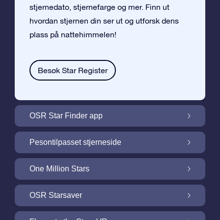
stjernedato, stjernefarge og mer. Finn ut
hvordan stjernen din ser ut og utforsk dens
plass på nattehimmelen!
Besøk Star Register
OSR Star Finder app
Finn stjernen din på nattehimmelen med
Pesontilpasset stjerneside
OSR Star Finder App
Personliggjør Stjernegaven din med en
One Million Stars
gratis Stjerneside
One Million Stars: Utforsk vårt galaktiske
OSR Starsaver
nabolag