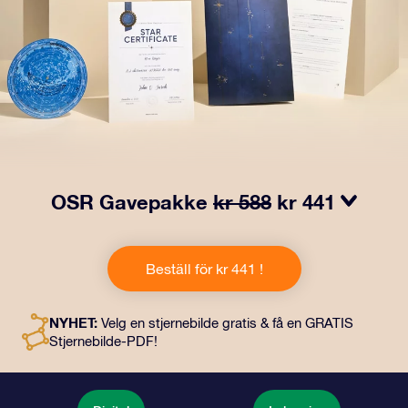
OSR Gavepakke
kr 588
kr 441
Få øyne til å glitre med vår OSR-gavepakke! Denne
gaven inkluderer en vakker konvolutt og personlige
Beställ för kr 441 !
dokumenter som kan sendes til en adresse etter eget
valg, samt digitale dokumenter og gratis bruk av våre
apper. Det er en magisk måte å gi en evigvarende gave
NYHET:
Velg en stjernebilde gratis & få en GRATIS
til venner og kjære på.
Stjernebilde-PDF!