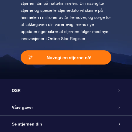
stjernen din på nattehimmelen. Din navngitte
stjerne og spesielle stjernedato vil skinne på
himmelen i millioner av år fremover, og sørge for
at takkegaven din varer evig, mens nye
oppdateringer sikrer at stjernen følger med nye
innovasjoner i Online Star Register.
Navngi en stjerne nå!
OSR
Kundeservice
Våre gaver
Kontakt oss
Online Stjernegave
Se stjernen din