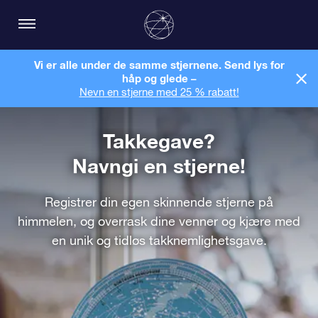
Vi er alle under de samme stjernene. Send lys for
håp og glede –
Nevn en stjerne med 25 % rabatt!
Takkegave?
Navngi en stjerne!
Registrer din egen skinnende stjerne på
himmelen, og overrask dine venner og kjære med
en unik og tidløs takknemlighetsgave.