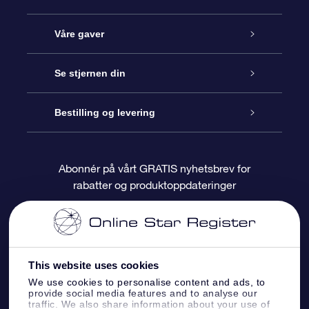
Kundeservice
Våre gaver
Kontakt oss
Online Stjernegave
Se stjernen din
Bloggen
OSR Gavepakke
Star Register
Bestilling og levering
Ofte stilte spørsmål
Super Star Gift
OSR Star Finder App
Kundeinnlogging
Abonnér på vårt GRATIS nyhetsbrev for
rabatter og produktoppdateringer
Anmeldelser
OSR-gavekortet
Pesontilpasset stjerneside
Betalingsinformasjon
Bedriftsgaver
One Million Stars
Fraktinformasjon
This website uses cookies
OSR Starsaver
Returpolicy
We use cookies to personalise content and ads, to
provide social media features and to analyse our
traffic. We also share information about your use of
Fly me to the Stars VR-app
Stjernebildene