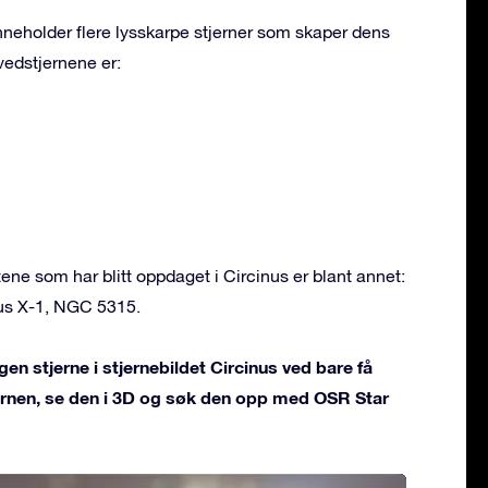
inneholder flere lysskarpe stjerner som skaper dens
vedstjernene er:
e som har blitt oppdaget i Circinus er blant annet:
nus X-1, NGC 5315.
en stjerne i stjernebildet Circinus ved bare få
jernen, se den i 3D og søk den opp med OSR Star