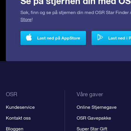
Se på stjernen din med OS
Søk, finn og se på stjernen din med OSR Star Finde
Store
!
Last ned på AppStore
Last ned i 
OSR
Våre gaver
Kundeservice
Online Stjernegave
Kontakt oss
OSR Gavepakke
Bloggen
Super Star Gift