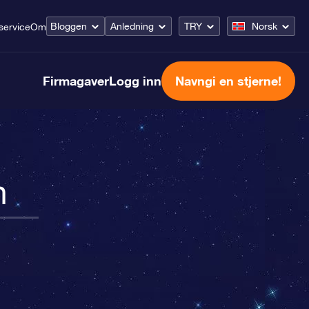
Bloggen
Anledning
TRY
Norsk
service
Om
Firmagaver
Logg inn
Navngi en stjerne!
n