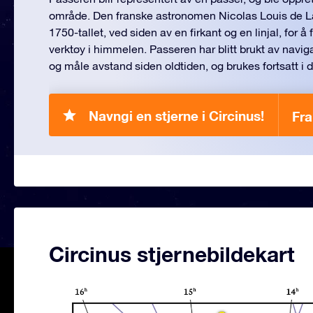
område. Den franske astronomen Nicolas Louis de Lac
1750-tallet, ved siden av en firkant og en linjal, for 
verktøy i himmelen. Passeren har blitt brukt av navigat
og måle avstand siden oldtiden, og brukes fortsatt i 
Navngi en stjerne i Circinus!
Fra
Circinus stjernebildekart