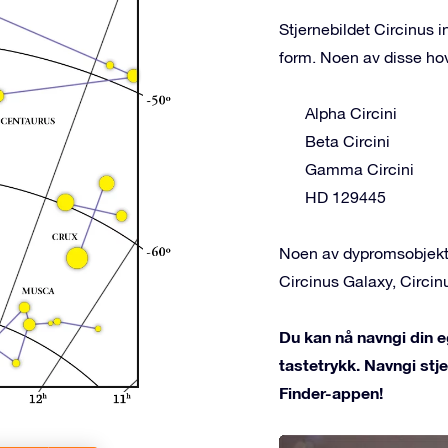
Stjernebildet Circinus 
form. Noen av disse ho
Alpha Circini
Beta Circini
Gamma Circini
HD 129445
Noen av dypromsobjekten
Circinus Galaxy, Circi
Du kan nå navngi din eg
tastetrykk. Navngi st
Finder-appen!