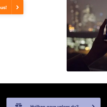
nus!
Hvilken gave velger du?