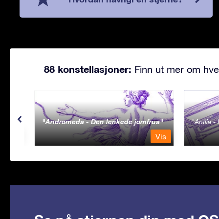
88 konstellasjoner:
Finn ut mer om hve
Andromeda - Den lenkede jomfrua
Antlia 
Vis
Vis