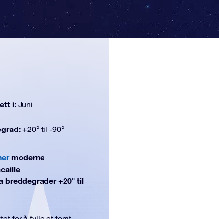
tt i:
Juni
egrad:
+20° til -90°
ner
moderne
caille
fra breddegrader +20° til
et for å fylle et tomt