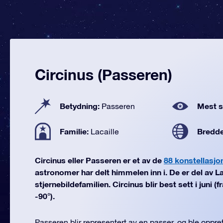
Circinus (Passeren)
Betydning:
Mest se
Passeren
Familie:
Bredd
Lacaille
Circinus eller Passeren er et av de
88 konstellasjo
astronomer har delt himmelen inn i. De er del av La
stjernebildefamilien. Circinus blir best sett i juni (
-90°).
Passeren blir representert av en passer, og ble opprett