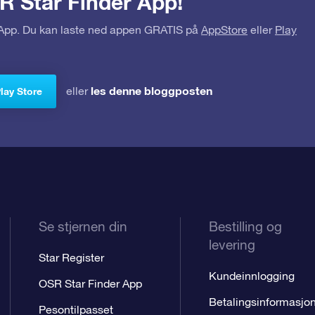
R Star Finder App!
r App. Du kan laste ned appen GRATIS på
AppStore
eller
Play
les denne bloggposten
eller
Play Store
Se stjernen din
Bestilling og
levering
Star Register
Kundeinnlogging
OSR Star Finder App
Betalingsinformasjo
Pesontilpasset