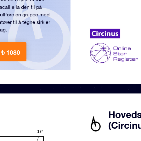
aille la den til på
å fullføre en gruppe med
ører til å tegne sirkler
dag.
 ₺ 1080
Hoveds
(Circin