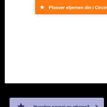
Plasser stjernen din i Circi
Hvordan navngi en stjerne?