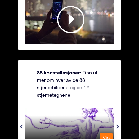
88 konstellasjoner:
Finn ut
mer om hver av de 88
stjernebildene og de 12
stjernetegnene!
Andromeda - Den lenkede jomfrua
Antli
Vis
Vis