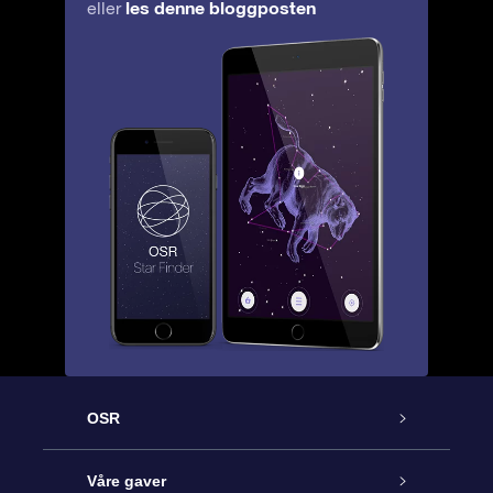
les denne bloggposten
eller
OSR
Kundeservice
Våre gaver