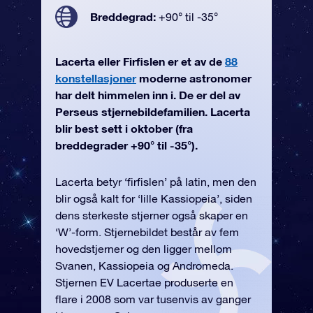
Breddegrad:
+90° til -35°
Lacerta eller Firfislen er et av de
88
konstellasjoner
moderne astronomer
har delt himmelen inn i. De er del av
Perseus stjernebildefamilien. Lacerta
blir best sett i oktober (fra
breddegrader +90° til -35°).
Lacerta betyr ‘firfislen’ på latin, men den
blir også kalt for ‘lille Kassiopeia’, siden
dens sterkeste stjerner også skaper en
‘W’-form. Stjernebildet består av fem
hovedstjerner og den ligger mellom
Svanen, Kassiopeia og Andromeda.
Stjernen EV Lacertae produserte en
flare i 2008 som var tusenvis av ganger