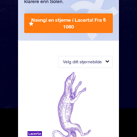
klarere enn Solen.
Navngi en stjerne i Lacerta!
Fra ₺
1080
Velg ditt stjernebilde